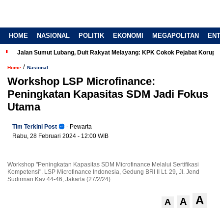
HOME
NASIONAL
POLITIK
EKONOMI
MEGAPOLITAN
EN
Jalan Sumut Lubang, Duit Rakyat Melayang: KPK Cokok Pejabat Korup
/
Home
Nasional
Workshop LSP Microfinance:
Peningkatan Kapasitas SDM Jadi Fokus
Utama
Tim Terkini Post
- Pewarta
Rabu, 28 Februari 2024
- 12:00 WIB
Workshop "Peningkatan Kapasitas SDM Microfinance Melalui Sertifikasi
Kompetensi". LSP Microfinance Indonesia, Gedung BRI II Lt. 29, Jl. Jend
Sudirman Kav 44-46, Jakarta (27/2/24)
A
A
A