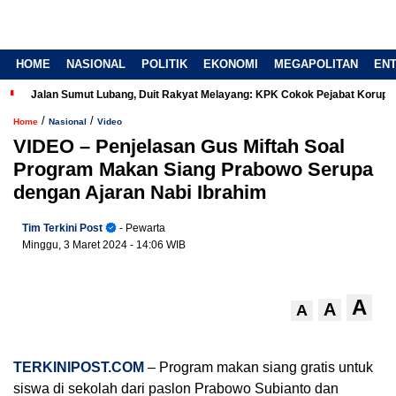
HOME
NASIONAL
POLITIK
EKONOMI
MEGAPOLITAN
EN
Jalan Sumut Lubang, Duit Rakyat Melayang: KPK Cokok Pejabat Korup
/
/
Home
Nasional
Video
VIDEO – Penjelasan Gus Miftah Soal
Program Makan Siang Prabowo Serupa
dengan Ajaran Nabi Ibrahim
Tim Terkini Post
- Pewarta
Minggu, 3 Maret 2024
- 14:06 WIB
A
A
A
TERKINIPOST.COM
– Program makan siang gratis untuk
siswa di sekolah dari paslon Prabowo Subianto dan