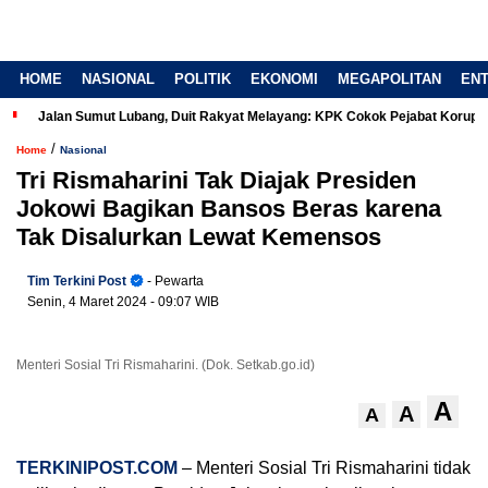
HOME
NASIONAL
POLITIK
EKONOMI
MEGAPOLITAN
EN
Jalan Sumut Lubang, Duit Rakyat Melayang: KPK Cokok Pejabat Korup
/
Home
Nasional
Tri Rismaharini Tak Diajak Presiden
Jokowi Bagikan Bansos Beras karena
Tak Disalurkan Lewat Kemensos
Tim Terkini Post
- Pewarta
Senin, 4 Maret 2024
- 09:07 WIB
Menteri Sosial Tri Rismaharini. (Dok. Setkab.go.id)
A
A
A
TERKINIPOST.COM
– Menteri Sosial Tri Rismaharini tidak