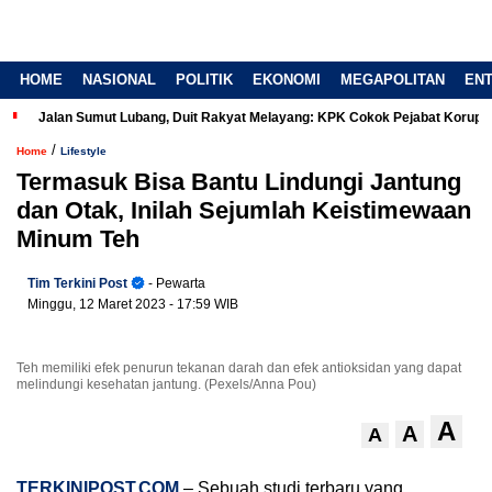
HOME
NASIONAL
POLITIK
EKONOMI
MEGAPOLITAN
EN
Jalan Sumut Lubang, Duit Rakyat Melayang: KPK Cokok Pejabat Korup
/
Home
Lifestyle
Termasuk Bisa Bantu Lindungi Jantung
dan Otak, Inilah Sejumlah Keistimewaan
Minum Teh
Tim Terkini Post
- Pewarta
Minggu, 12 Maret 2023
- 17:59 WIB
Teh memiliki efek penurun tekanan darah dan efek antioksidan yang dapat
melindungi kesehatan jantung. (Pexels/Anna Pou)
A
A
A
TERKINIPOST.COM
– Sebuah studi terbaru yang