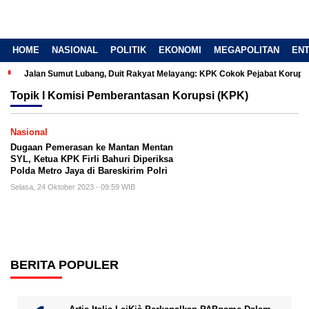
HOME
NASIONAL
POLITIK
EKONOMI
MEGAPOLITAN
EN
Jalan Sumut Lubang, Duit Rakyat Melayang: KPK Cokok Pejabat Korup
Topik
I Komisi Pemberantasan Korupsi (KPK)
Nasional
Dugaan Pemerasan ke Mantan Mentan
SYL, Ketua KPK Firli Bahuri Diperiksa
Polda Metro Jaya di Bareskirim Polri
Selasa, 24 Oktober 2023 - 09:59 WIB
BERITA POPULER