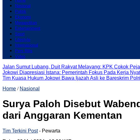
Home
Nasional
Politik
Ekonomi
Megapolitan
Entertainment
Sport
Lifestyle
Internasional
Pers Rilis
Video
Jalan Sumut Lubang, Duit Rakyat Melayang: KPK Cokok Peja
Jokowi Diapresiasi Istana: Pemerintah Fokus Pada Kerja Nya
Tim Kuasa Hukum Jokowi Bawa Ijazah Asli ke Bareskrim Polri
Home
/
Nasional
Surya Paloh Disebut Wabend
dari Anggaran Kementan
Tim Terkini Post
- Pewarta