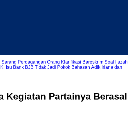
di Sarang Perdagangan Orang
Klarifikasi Bareskrim Soal Ijazah
K, Isu Bank BJB Tidak Jadi Pokok Bahasan
Adik Iriana dan
 Kegiatan Partainya Berasal