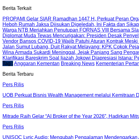
Berita Terkait
PROPAMI Gelar SIAR Ramadhan 1447 H, Perkuat Peran Organ
Heboh Rumah Jaksa Diisukan Digeledah, Ini Fakta dan Sika
Warga NTB Meriahkan Penutupan FORNAS VIII Bersama Slan
Diplomat Muda Tewas Mencurigakan: Presiden Desak Penyeli
Vendor Bansos COVID-19 Wajib Patuhi Aturan Kontrak Meski S
Jalan Sumut Lubang, Duit Rakyat Melayang: KPK Cokok Peja
Wina Armada Sukardi Meninggal, Jejak Panjang Sang Peng
Klarifikasi Bareskrim Soal Ijazah Jokowi Diapresiasi Istana:
Tag :
Anggaran Kementan
Breaking News
Kementerian Perta
Berita Terbaru
Pers Rilis
UOB Perkuat Bisnis Wealth Management melalui Kemitraan Dist
Pers Rilis
Mitrade Raih Gelar “AI Broker of the Year 2026”, Hadirkan Mit
Pers Rilis
UNISOC Lyric Audio: Mengubah Pengalaman Mendengarkan 