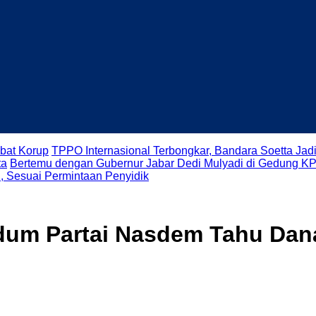
bat Korup
TPPO Internasional Terbongkar, Bandara Soetta Ja
ta
Bertemu dengan Gubernur Jabar Dedi Mulyadi di Gedung KP
, Sesuai Permintaan Penyidik
um Partai Nasdem Tahu Dana