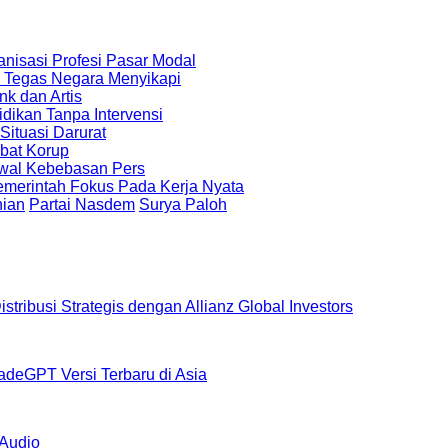
isasi Profesi Pasar Modal
p Tegas Negara Menyikapi
k dan Artis
dikan Tanpa Intervensi
ituasi Darurat
bat Korup
awal Kebebasan Pers
 Pemerintah Fokus Pada Kerja Nyata
nian
Partai Nasdem
Surya Paloh
ribusi Strategis dengan Allianz Global Investors
radeGPT Versi Terbaru di Asia
Audio