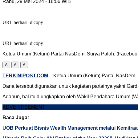
Rabu, 29 Mei 2024
- 16:06 WIB
URL berhasil dicopy
URL berhasil dicopy
Ketua Umum (Ketum) Partai NasDem, Surya Paloh. (Faceboo
A
A
A
TERKINIPOST.COM
– Ketua Umum (Ketum) Partai NasDem, S
Dana tersebut digunakan untuk kegiatan partainya yakni Garda
Adapun, hal itu diungkapkan oleh Wakil Bendahara Umum (Wa
ADVERTISEMENT
Baca Juga:
UOB Perkuat Bisnis Wealth Management melalui Kemitraan 