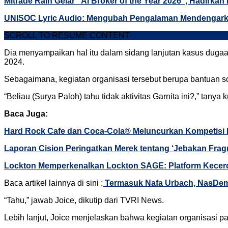
Mitrade Raih Gelar “AI Broker of the Year 2026”, Hadirkan
UNISOC Lyric Audio: Mengubah Pengalaman Mendengark
SCROLL TO RESUME CONTENT
Dia menyampaikan hal itu dalam sidang lanjutan kasus dugaan
2024.
Sebagaimana, kegiatan organisasi tersebut berupa bantuan s
“Beliau (Surya Paloh) tahu tidak aktivitas Garnita ini?,” ta
Baca Juga:
Hard Rock Cafe dan Coca-Cola® Meluncurkan Kompetisi 
Laporan Cision Peringatkan Merek tentang ‘Jebakan Frag
Lockton Memperkenalkan Lockton SAGE: Platform Kecerd
Baca artikel lainnya di sini :
Termasuk Nafa Urbach, NasDem 
“Tahu,” jawab Joice, dikutip dari TVRI News.
Lebih lanjut, Joice menjelaskan bahwa kegiatan organisasi par