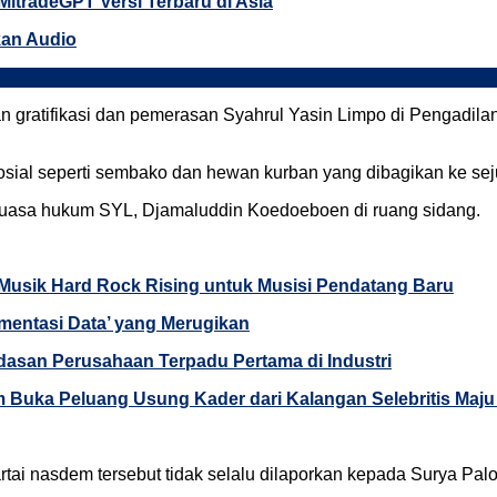
 MitradeGPT Versi Terbaru di Asia
an Audio
 gratifikasi dan pemerasan Syahrul Yasin Limpo di Pengadilan 
osial seperti sembako dan hewan kurban yang dibagikan ke sej
nya kuasa hukum SYL, Djamaluddin Koedoeboen di ruang sidang.
Musik Hard Rock Rising untuk Musisi Pendatang Baru
mentasi Data’ yang Merugikan
asan Perusahaan Terpadu Pertama di Industri
Buka Peluang Usung Kader dari Kalangan Selebritis Maju 
tai nasdem tersebut tidak selalu dilaporkan kepada Surya Paloh.