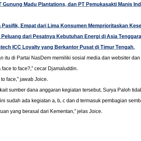
T Gunung Madu Plantations, dan PT Pemukasakti Manis In
a Pasifik, Empat dari Lima Konsumen Memprioritaskan Kese
Peluang dari Pesatnya Kebutuhan Energi di Asia Tenggar
ech ICC Loyalty yang Berkantor Pusat di Timur Tengah.
an itu di Partai NasDem memiliki sosial media dan websiter dan i
 face to face?,” cecar Djamaluddin.
to face,” jawab Joice.
it sumber dana anggaran kegiatan tersebut, Surya Paloh tidak
 ini sudah ada kegiatan a, b, c dan d termasuk pembagian semb
n yang berasal dari Kementan,” jelas Joice.