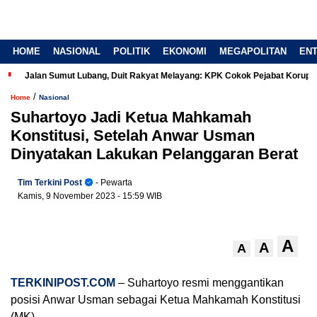
HOME
NASIONAL
POLITIK
EKONOMI
MEGAPOLITAN
EN
Jalan Sumut Lubang, Duit Rakyat Melayang: KPK Cokok Pejabat Korup
/
Home
Nasional
Suhartoyo Jadi Ketua Mahkamah
Konstitusi, Setelah Anwar Usman
Dinyatakan Lakukan Pelanggaran Berat
Tim Terkini Post
- Pewarta
Kamis, 9 November 2023
- 15:59 WIB
A
A
A
TERKINIPOST.COM
– Suhartoyo resmi menggantikan
posisi Anwar Usman sebagai Ketua Mahkamah Konstitusi
(MK).