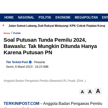
HOME
NASIONAL
POLITIK
EKONOMI
MEGAPOLITAN
EN
Jalan Sumut Lubang, Duit Rakyat Melayang: KPK Cokok Pejabat Korup
/
Home
Politik
Soal Putusan Tunda Pemilu 2024,
Bawaslu: Tak Mungkin Ditunda Hanya
Karena Putusan PN
Tim Terkini Post
- Pewarta
Senin, 6 Maret 2023
- 16:23 WIB
Anggota Badan Pengawas Pemilu (Bawaslu) RI, Puadi. (Dok. )
A
A
A
TERKINIPOST.COM
– Anggota Badan Pengawas Pemilu