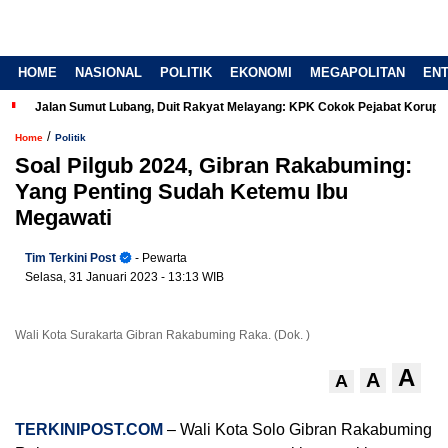
HOME
NASIONAL
POLITIK
EKONOMI
MEGAPOLITAN
EN
Jalan Sumut Lubang, Duit Rakyat Melayang: KPK Cokok Pejabat Korup
/
Home
Politik
Soal Pilgub 2024, Gibran Rakabuming:
Yang Penting Sudah Ketemu Ibu
Megawati
Tim Terkini Post
- Pewarta
Selasa, 31 Januari 2023
- 13:13 WIB
Wali Kota Surakarta Gibran Rakabuming Raka. (Dok. )
A
A
A
TERKINIPOST.COM
– Wali Kota Solo Gibran Rakabuming