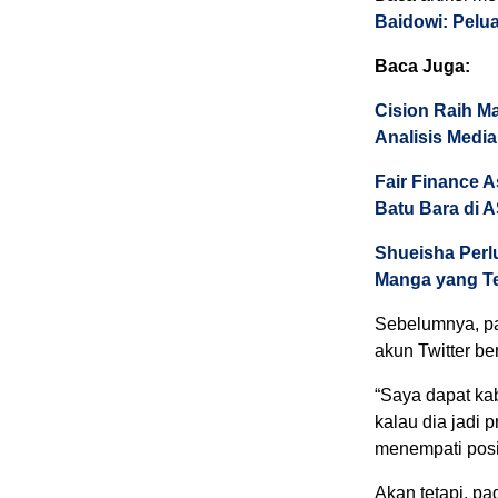
Baidowi: Pelu
Baca Juga:
Cision Raih M
Analisis Media
Fair Finance 
Batu Bara di
Shueisha Perl
Manga yang Te
Sebelumnya, pa
akun Twitter 
“Saya dapat ka
kalau dia jadi 
menempati posis
Akan tetapi, pa