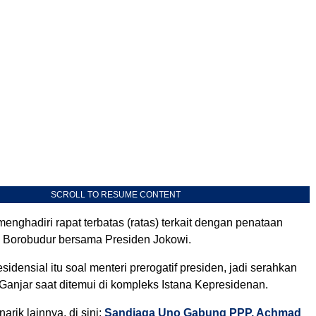
SCROLL TO RESUME CONTENT
menghadiri rapat terbatas (ratas) terkait dengan penataan
 Borobudur bersama Presiden Jokowi.
sidensial itu soal menteri prerogatif presiden, jadi serahkan
 Ganjar saat ditemui di kompleks Istana Kepresidenan.
arik lainnya, di sini:
Sandiaga Uno Gabung PPP, Achmad