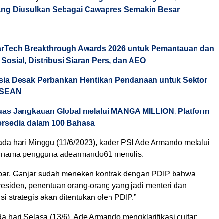
ang Diusulkan Sebagai Cawapres Semakin Besar
arTech Breakthrough Awards 2026 untuk Pemantauan dan
 Sosial, Distribusi Siaran Pers, dan AEO
Asia Desak Perbankan Hentikan Pendanaan untuk Sektor
 ASEAN
uas Jangkauan Global melalui MANGA MILLION, Platform
rsedia dalam 100 Bahasa
da hari Minggu (11/6/2023), kader PSI Ade Armando melalui
bernama pengguna adearmando61 menulis:
bar, Ganjar sudah meneken kontrak dengan PDIP bahwa
presiden, penentuan orang-orang yang jadi menteri dan
i strategis akan ditentukan oleh PDIP.”
da hari Selasa (13/6), Ade Armando mengklarifikasi cuitan