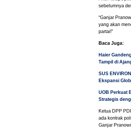
sebelumnya de
“Ganjar Pranowo
yang akan mene
partai!”
Baca Juga:
Haier Gandeng
Tampil di Aja
SUS ENVIRONM
Ekspansi Glob
UOB Perkuat B
Strategis deng
Ketua DPP PDI 
ada kontrak po
Ganjar Pranowo 