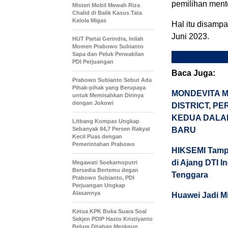
pemilihan menter
Misteri Mobil Mewah Riza
Chalid di Balik Kasus Tata
Kelola Migas
Hal itu disampa
Juni 2023.
HUT Partai Gerindra, Inilah
Momen Prabowo Subianto
Sapa dan Peluk Perwakilan
PDI Perjuangan
Baca Juga:
Prabowo Subianto Sebut Ada
Pihak-pihak yang Berupaya
MONDEVITA M
untuk Memisahkan Dirinya
dengan Jokowi
DISTRICT, P
KEDUA DALA
Litbang Kompas Ungkap
Sebanyak 84,7 Persen Rakyat
BARU
Kecil Puas dengan
Pemerintahan Prabowo
HIKSEMI Tampi
di Ajang DTI 
Megawati Soekarnoputri
Bersedia Bertemu degan
Tenggara
Prabowo Subianto, PDI
Perjuangan Ungkap
Alasannya
Huawei Jadi M
Ketua KPK Buka Suara Soal
Sekjen PDIP Hasto Kristiyanto
Belum Ditahan Meskpun