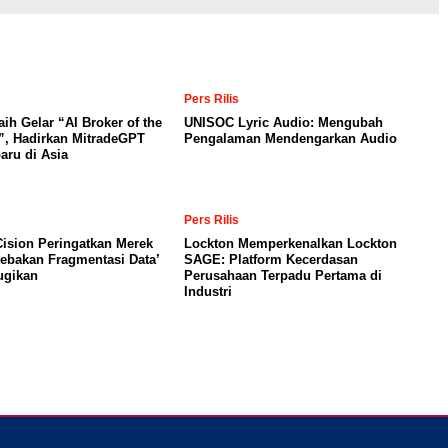
Pers Rilis
aih Gelar “AI Broker of the
UNISOC Lyric Audio: Mengubah
”, Hadirkan MitradeGPT
Pengalaman Mendengarkan Audio
baru di Asia
Pers Rilis
ision Peringatkan Merek
Lockton Memperkenalkan Lockton
Jebakan Fragmentasi Data’
SAGE: Platform Kecerdasan
ugikan
Perusahaan Terpadu Pertama di
Industri