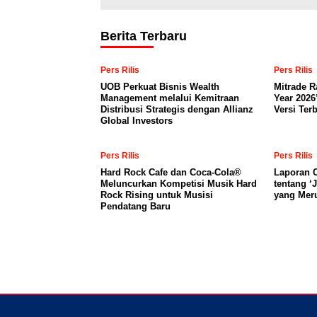
Berita Terbaru
Pers Rilis
Pers Rilis
UOB Perkuat Bisnis Wealth
Mitrade R
Management melalui Kemitraan
Year 2026
Distribusi Strategis dengan Allianz
Versi Ter
Global Investors
Pers Rilis
Pers Rilis
Hard Rock Cafe dan Coca-Cola®
Laporan C
Meluncurkan Kompetisi Musik Hard
tentang ‘
Rock Rising untuk Musisi
yang Mer
Pendatang Baru