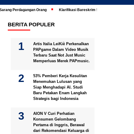
i Sarang Perdagangan Orang
Klarifikasi Bareskrim Soal Ijazah Jokowi Di
BERITA POPULER
Artis Italia LeiKiè Perkenalkan
PAPgame Dalam Video Musik
Terbaru Saat Not Just Music
Memperluas Merek PAPmusic.
53% Pemberi Kerja Kesulitan
Menemukan Lulusan yang
Siap Menghadapi AI. Studi
Baru Petakan Enam Langkah
Strategis bagi Indonesia
AION V Curi Perhatian
Konsumen Gelombang
Pertama di Inggris, Berawal
dari Rekomendasi Keluarga di