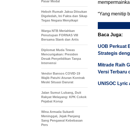
Pasar Modal
mempermainkan 
Heboh Rumah Jaksa Diisukan
“Yang menitip b
Digeledah, Ini Fakta dan Sikap
Tegas Negara Menyikapi
Warga NTB Meriahkan
Baca Juga:
Penutupan FORNAS VIII
Bersama Slank dan Artis
UOB Perkuat B
Diplomat Muda Tewas
Strategis deng
Mencurigakan: Presiden
Desak Penyelidikan Tanpa
Intervensi
Mitrade Raih G
Versi Terbaru 
Vendor Bansos COVID-19
Wajib Patuhi Aturan Kontrak
Meski Situasi Darurat
UNISOC Lyric
Jalan Sumut Lubang, Duit
Rakyat Melayang: KPK Cokok
Pejabat Korup
Wina Armada Sukardi
Meninggal, Jejak Panjang
Sang Pengawal Kebebasan
Pers