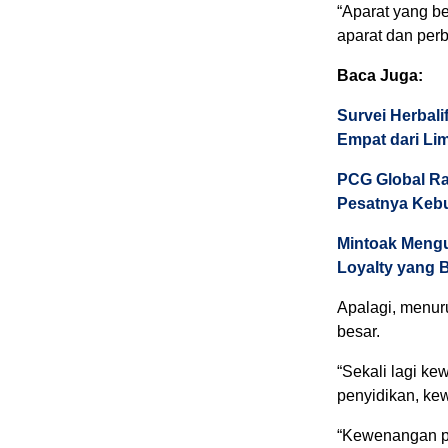
“Aparat yang ber
aparat dan per
Baca Juga:
Survei Herbali
Empat dari Li
PCG Global Ra
Pesatnya Kebu
Mintoak Mengu
Loyalty yang 
Apalagi, menur
besar.
“Sekali lagi k
penyidikan, ke
“Kewenangan p