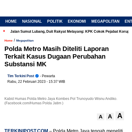
HOME
NASIONAL
POLITIK
EKONOMI
MEGAPOLITAN
EN
Jalan Sumut Lubang, Duit Rakyat Melayang: KPK Cokok Pejabat Korup
/
Home
Megapolitan
Polda Metro Masih Diteliti Laporan
Terkait Kasus Dugaan Perubahan
Substansi MK
Tim Terkini Post
- Pewarta
Rabu, 22 Februari 2023
- 15:37 WIB
Kabid Humas Polda Metro Jaya Kombes Pol Trunoyudo Wisnu Andiko.
(Facebook.com/Humas Polda Jatim )
A
A
A
TERKINIPOST.COM
– Polda Metro Jaya tengah meneliti