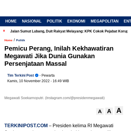
HOME
NASIONAL
POLITIK
EKONOMI
MEGAPOLITAN
EN
Jalan Sumut Lubang, Duit Rakyat Melayang: KPK Cokok Pejabat Korup
/
Home
Politik
Pemicu Perang, Inilah Kekhawatiran
Megawati Jika Dunia Gunakan
Persenjataan Massal
Tim Terkini Post
- Pewarta
Kamis, 10 November 2022
- 16:49 WIB
Megawati Soekarnoputri. (Instagram.com/@presidenmegawati)
A
A
A
TERKINIPOST.COM
– Presiden kelima RI Megawati