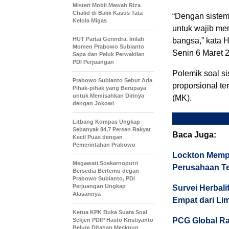
Misteri Mobil Mewah Riza
Chalid di Balik Kasus Tata
“Dengan sistem 
Kelola Migas
untuk wajib me
HUT Partai Gerindra, Inilah
bangsa,” kata H
Momen Prabowo Subianto
Senin 6 Maret 
Sapa dan Peluk Perwakilan
PDI Perjuangan
Polemik soal si
Prabowo Subianto Sebut Ada
proporsional te
Pihak-pihak yang Berupaya
untuk Memisahkan Dirinya
(MK).
dengan Jokowi
Litbang Kompas Ungkap
Sebanyak 84,7 Persen Rakyat
Baca Juga:
Kecil Puas dengan
Pemerintahan Prabowo
Lockton Memp
Megawati Soekarnoputri
Perusahaan Te
Bersedia Bertemu degan
Prabowo Subianto, PDI
Perjuangan Ungkap
Survei Herbali
Alasannya
Empat dari Li
Ketua KPK Buka Suara Soal
PCG Global Ra
Sekjen PDIP Hasto Kristiyanto
Belum Ditahan Meskpun