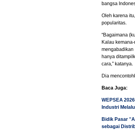
bangsa Indones
Oleh karena itu
popularitas.
“Bagaimana (ku
Kalau kemana-
mengabadikan k
hanya ditampil
cara,” katanya.
Dia mencontohk
Baca Juga:
WEPSEA 2026 B
Industri Melal
Bidik Pasar “
sebagai Distr