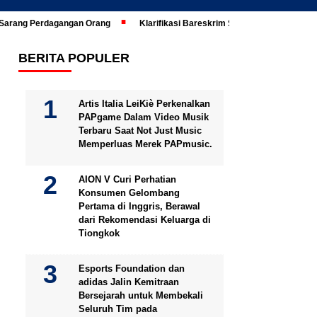
i Sarang Perdagangan Orang
Klarifikasi Bareskrim Soal Ijazah Jokowi Di
BERITA POPULER
Artis Italia LeiKiè Perkenalkan
PAPgame Dalam Video Musik
Terbaru Saat Not Just Music
Memperluas Merek PAPmusic.
AION V Curi Perhatian
Konsumen Gelombang
Pertama di Inggris, Berawal
dari Rekomendasi Keluarga di
Tiongkok
Esports Foundation dan
adidas Jalin Kemitraan
Bersejarah untuk Membekali
Seluruh Tim pada