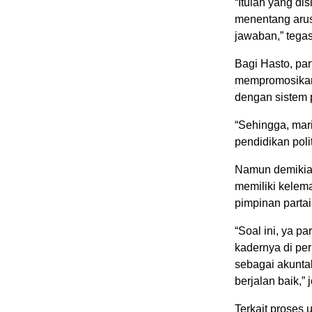
“Itulah yang di
menentang arus
jawaban,” tega
Bagi Hasto, pa
mempromosikan k
dengan sistem p
“Sehingga, mar
pendidikan poli
Namun demikian
memiliki kelema
pimpinan parta
“Soal ini, ya 
kadernya di per
sebagai akuntab
berjalan baik,” 
Terkait proses 