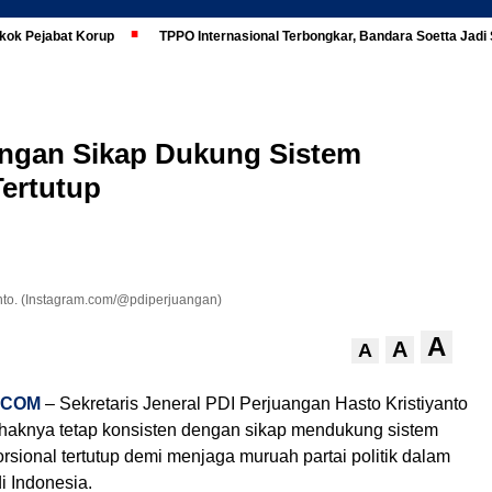
kok Pejabat Korup
TPPO Internasional Terbongkar, Bandara Soetta Jad
engan Sikap Dukung Sistem
Tertutup
nto. (Instagram.com/@pdiperjuangan)
A
A
A
.COM
– Sekretaris Jeneral PDI Perjuangan Hasto Kristiyanto
aknya tetap konsisten dengan sikap mendukung sistem
rsional tertutup demi menjaga muruah partai politik dalam
i Indonesia.