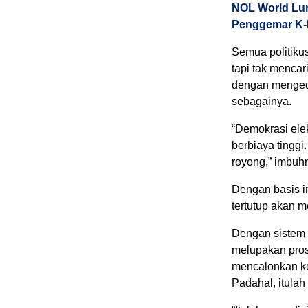
NOL World Lu
Penggemar K-P
Semua politiku
tapi tak mencar
dengan mengede
sebagainya.
“Demokrasi elek
berbiaya tinggi
royong,” imbuh
Dengan basis in
tertutup akan 
Dengan sistem p
melupakan pros
mencalonkan ke
Padahal, itulah