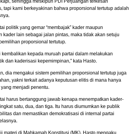
sikapi, sehingga meskipun PDI Perjuangan terkesan
, tapi kami berkeyakinan bahwa proporsional tertutup adalah
snya.
rtai politik yang gemar “membajak” kader maupun
ader lain sebagai jalan pintas, maka tidak akan setuju
emilihan proporsional tertutup.
i kembalikan kepada muruah partai dalam melakukan
tik dan kaderisasi kepemimpinan,” kata Hasto.
, dia mengakui sistem pemilihan proporsional tertutup juga
han, yakni terkait adanya keputusan elitis di mana hanya
i yang menjadi penentu.
partai harus bertanggung jawab kenapa menempatkan kader-
ingkat satu, dua, dan tiga. Itu harus diumumkan ke publik
ilitas dan memastikan demokratisasi di internal partai
jelasnya.
uji materi di Mahkamah Konstitusi (MK), Hasto mengaku