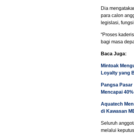
Dia mengatakan
para calon angg
legislasi, fungs
“Proses kaderis
bagi masa depa
Baca Juga:
Mintoak Mengu
Loyalty yang 
Pangsa Pasar M
Mencapai 40%
Aquatech Meng
di Kawasan M
Seluruh anggot
melalui keputu