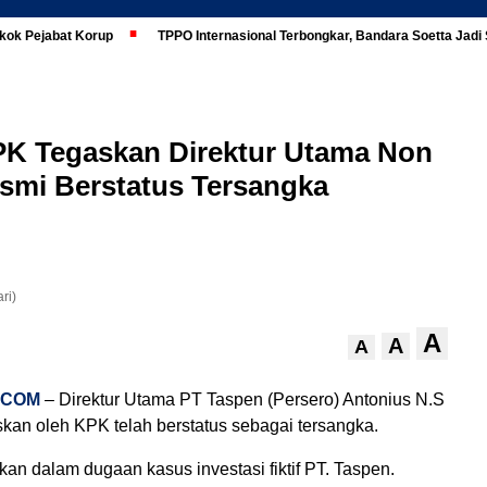
kok Pejabat Korup
TPPO Internasional Terbongkar, Bandara Soetta Jad
 KPK Tegaskan Direktur Utama Non
esmi Berstatus Tersangka
ri)
A
A
A
.COM
– Direktur Utama PT Taspen (Persero) Antonius N.S
skan oleh KPK telah berstatus sebagai tersangka.
rikan dalam dugaan kasus investasi fiktif PT. Taspen.