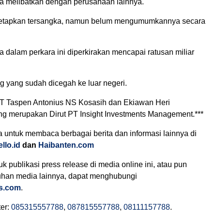
ga melibatkan dengan perusahaan lainnya.
etapkan tersangka, namun belum mengumumkannya secara
 dalam perkara ini diperkirakan mencapai ratusan miliar
g yang sudah dicegah ke luar negeri.
PT Taspen Antonius NS Kosasih dan Ekiawan Heri
ng merupakan Dirut PT Insight Investments Management.***
 untuk membaca berbagai berita dan informasi lainnya di
llo.id
dan
Haibanten.com
 publikasi press release di media online ini, atau pun
luhan media lainnya, dapat menghubungi
rs.com
.
er:
085315557788
,
087815557788
,
08111157788
.