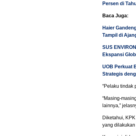
Persen di Tah
Baca Juga:
Haier Gandeng
Tampil di Aja
SUS ENVIRONM
Ekspansi Glob
UOB Perkuat B
Strategis deng
“Pelaku tindak p
“Masing-masing 
lainnya,” jelasn
Diketahui, KPK 
yang dilakukan