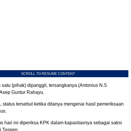
SCROLL TO RESUME CONTENT
h satu (pihak) dipanggil, tersangkanya (Antonius N.S
a Asep Guntur Rahayu.
 status tersebut ketika ditanya mengenai hasil pemeriksaan
us.
s hari ini diperiksa KPK dalam kapasitasnya sebagai saksi
i Taspen.