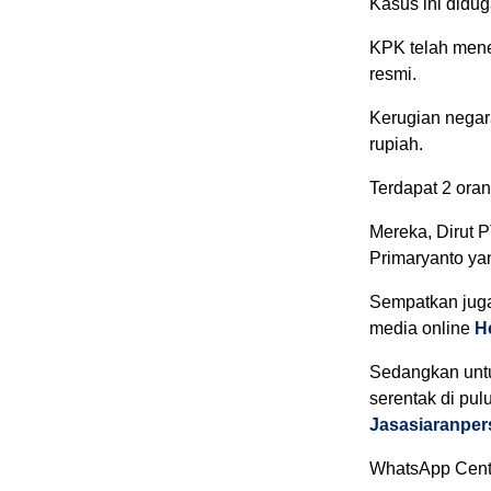
Kasus ini didu
KPK telah men
resmi.
Kerugian negara
rupiah.
Terdapat 2 oran
Mereka, Dirut 
Primaryanto ya
Sempatkan juga
media online
He
Sedangkan untuk
serentak di pu
Jasasiaranpe
WhatsApp Cent