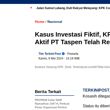
Jalan Sumut Lubang, Duit Rakyat Melayang: KPK Co
Home
Nasional
/
Kasus Investasi Fiktif,
Aktif PT Taspen Telah R
Tim Terkini Post
- Pewarta
Kamis, 9 Mei 2024
- 16:18 WIB
Ilustrasi Gedung KPK. (Dok. Terkinipost.com/M Rifai Azha
TERKINIPOST
Berita Terkait
Kosasih ditega
PROPAMI Gelar SIAR
Ramadhan 1447 H, Perkuat
Status itu dibe
Peran Organisasi Profesi