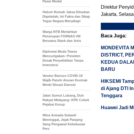
Pasar Modal
Direktur Penyi
Heboh Rumah Jaksa Diisukan
Jakarta, Selasa,
Digeledah, Ini Fakta dan Sikap
Tegas Negara Menyikapi
Warga NTB Meriahkan
Baca Juga:
Penutupan FORNAS VIII
Bersama Slank dan Artis
MONDEVITA M
Diplomat Muda Tewas
DISTRICT, P
Mencurigakan: Presiden
Desak Penyelidikan Tanpa
KEDUA DALA
Intervensi
BARU
Vendor Bansos COVID-19
Wajib Patuhi Aturan Kontrak
HIKSEMI Tampi
Meski Situasi Darurat
di Ajang DTI 
Tenggara
Jalan Sumut Lubang, Duit
Rakyat Melayang: KPK Cokok
Pejabat Korup
Huawei Jadi M
Wina Armada Sukardi
Meninggal, Jejak Panjang
Sang Pengawal Kebebasan
Pers