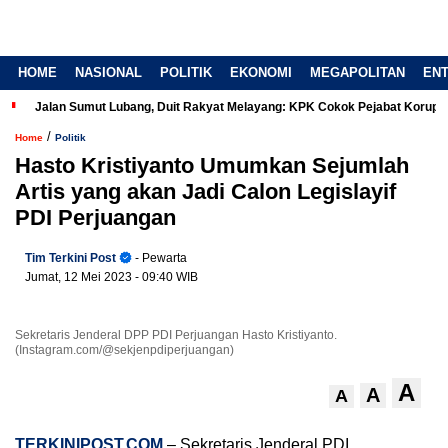
HOME
NASIONAL
POLITIK
EKONOMI
MEGAPOLITAN
EN
Jalan Sumut Lubang, Duit Rakyat Melayang: KPK Cokok Pejabat Korup
/
Home
Politik
Hasto Kristiyanto Umumkan Sejumlah
Artis yang akan Jadi Calon Legislayif
PDI Perjuangan
Tim Terkini Post
- Pewarta
Jumat, 12 Mei 2023
- 09:40 WIB
Sekretaris Jenderal DPP PDI Perjuangan Hasto Kristiyanto.
(Instagram.com/@sekjenpdiperjuangan)
A
A
A
TERKINIPOST.COM
– Sekretaris Jenderal PDI