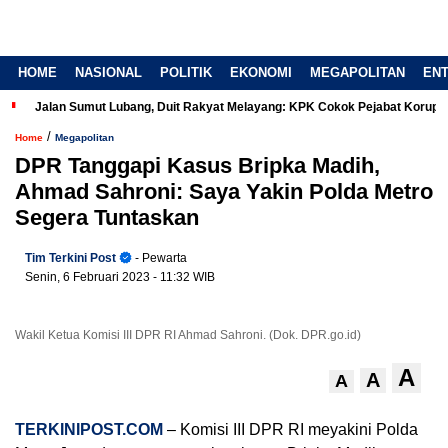
HOME
NASIONAL
POLITIK
EKONOMI
MEGAPOLITAN
EN
Jalan Sumut Lubang, Duit Rakyat Melayang: KPK Cokok Pejabat Korup
/
Home
Megapolitan
DPR Tanggapi Kasus Bripka Madih,
Ahmad Sahroni: Saya Yakin Polda Metro
Segera Tuntaskan
Tim Terkini Post
- Pewarta
Senin, 6 Februari 2023
- 11:32 WIB
Wakil Ketua Komisi III DPR RI Ahmad Sahroni. (Dok. DPR.go.id)
A
A
A
TERKINIPOST.COM
– Komisi III DPR RI meyakini Polda