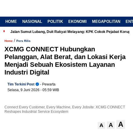
HOME
NASIONAL
POLITIK
EKONOMI
MEGAPOLITAN
EN
Jalan Sumut Lubang, Duit Rakyat Melayang: KPK Cokok Pejabat Korup
/
Home
Pers Rilis
XCMG CONNECT Hubungkan
Pelanggan, Alat Berat, dan Lokasi Kerja
Menjadi Sebuah Ekosistem Layanan
Industri Digital
Tim Terkini Post
- Pewarta
Selasa, 9 Juni 2026
- 05:59 WIB
Connect Every Customer, Every Machine, Every Jobsite: XCMG CONNECT
Reshapes Industrial Service Ecosystem
A
A
A