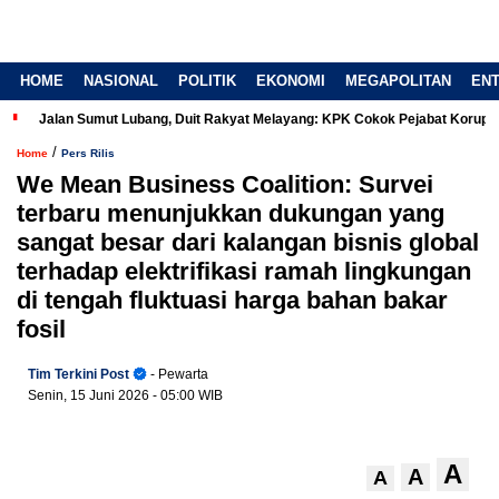
HOME
NASIONAL
POLITIK
EKONOMI
MEGAPOLITAN
EN
Jalan Sumut Lubang, Duit Rakyat Melayang: KPK Cokok Pejabat Korup
/
Home
Pers Rilis
We Mean Business Coalition: Survei
terbaru menunjukkan dukungan yang
sangat besar dari kalangan bisnis global
terhadap elektrifikasi ramah lingkungan
di tengah fluktuasi harga bahan bakar
fosil
Tim Terkini Post
- Pewarta
Senin, 15 Juni 2026
- 05:00 WIB
A
A
A