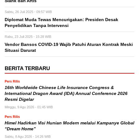
Slank dan Artis
Sabtu, 26 Juli 2025 - 09:57 WIB
Diplomat Muda Tewas Mencurigakan: Presiden Desak
Penyelidikan Tanpa Intervensi
Rabu, 23 Juli 2025 - 15:28 WIB
Vendor Bansos COVID-19 Wajib Patuhi Aturan Kontrak Meski
Situasi Darurat
BERITA TERBARU
Pers Rilis
16th Worldwide Chinese Life Insurance Congress &
International Dragon Award (IDA) Annual Conference 2026
Resmi Digelar
Minggu, 9 Agu 2026 - 01:45 WIB
Pers Rilis
Himel Hadirkan Visi Hunian Modern melalui Kampanye Global
“Dream Home”
Sabtu, 8 Agu 2026 - 14:26 WIB