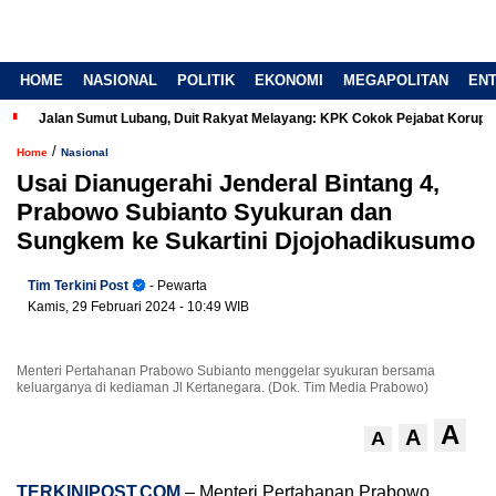
HOME
NASIONAL
POLITIK
EKONOMI
MEGAPOLITAN
EN
Jalan Sumut Lubang, Duit Rakyat Melayang: KPK Cokok Pejabat Korup
/
Home
Nasional
Usai Dianugerahi Jenderal Bintang 4,
Prabowo Subianto Syukuran dan
Sungkem ke Sukartini Djojohadikusumo
Tim Terkini Post
- Pewarta
Kamis, 29 Februari 2024
- 10:49 WIB
Menteri Pertahanan Prabowo Subianto menggelar syukuran bersama
keluarganya di kediaman Jl Kertanegara. (Dok. Tim Media Prabowo)
A
A
A
TERKINIPOST.COM
– Menteri Pertahanan Prabowo