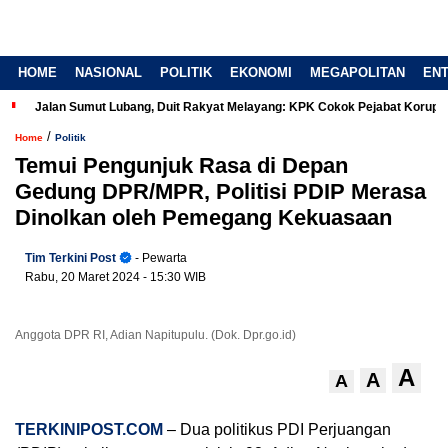
HOME
NASIONAL
POLITIK
EKONOMI
MEGAPOLITAN
EN
Jalan Sumut Lubang, Duit Rakyat Melayang: KPK Cokok Pejabat Korup
/
Home
Politik
Temui Pengunjuk Rasa di Depan
Gedung DPR/MPR, Politisi PDIP Merasa
Dinolkan oleh Pemegang Kekuasaan
Tim Terkini Post
- Pewarta
Rabu, 20 Maret 2024
- 15:30 WIB
Anggota DPR RI, Adian Napitupulu. (Dok. Dpr.go.id)
A
A
A
TERKINIPOST.COM
– Dua politikus PDI Perjuangan