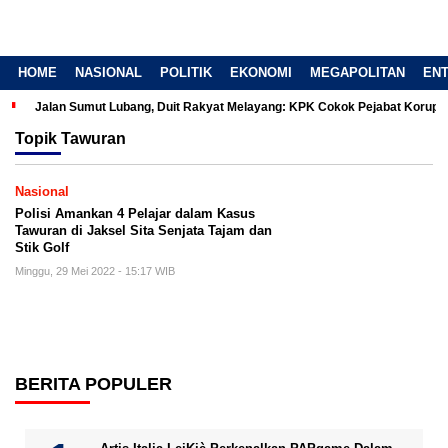
HOME
NASIONAL
POLITIK
EKONOMI
MEGAPOLITAN
EN
Jalan Sumut Lubang, Duit Rakyat Melayang: KPK Cokok Pejabat Korup
Topik
Tawuran
Nasional
Polisi Amankan 4 Pelajar dalam Kasus
Tawuran di Jaksel Sita Senjata Tajam dan
Stik Golf
Minggu, 29 Mei 2022 - 15:17 WIB
BERITA POPULER