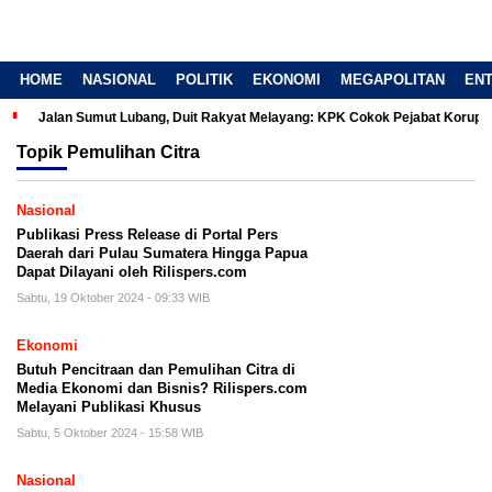
HOME
NASIONAL
POLITIK
EKONOMI
MEGAPOLITAN
EN
Jalan Sumut Lubang, Duit Rakyat Melayang: KPK Cokok Pejabat Korup
Topik
Pemulihan Citra
Nasional
Publikasi Press Release di Portal Pers
Daerah dari Pulau Sumatera Hingga Papua
Dapat Dilayani oleh Rilispers.com
Sabtu, 19 Oktober 2024 - 09:33 WIB
Ekonomi
Butuh Pencitraan dan Pemulihan Citra di
Media Ekonomi dan Bisnis? Rilispers.com
Melayani Publikasi Khusus
Sabtu, 5 Oktober 2024 - 15:58 WIB
Nasional