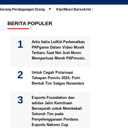
i Sarang Perdagangan Orang
Klarifikasi Bareskrim Soal Ijazah Jokowi Di
BERITA POPULER
Artis Italia LeiKiè Perkenalkan
PAPgame Dalam Video Musik
Terbaru Saat Not Just Music
Memperluas Merek PAPmusic.
Untuk Cegah Polarisasi
Tahapan Pemilu 2024, Polri
Bentuk Tim Satgas Nusantara
Esports Foundation dan
adidas Jalin Kemitraan
Bersejarah untuk Membekali
Seluruh Tim pada
Penyelenggaraan Perdana
Esports Nations Cup