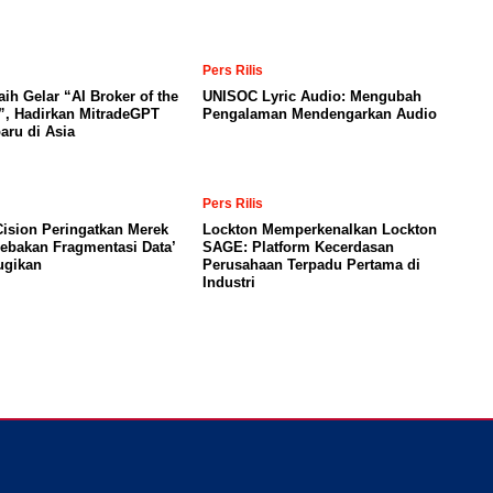
Pers Rilis
aih Gelar “AI Broker of the
UNISOC Lyric Audio: Mengubah
”, Hadirkan MitradeGPT
Pengalaman Mendengarkan Audio
baru di Asia
Pers Rilis
ision Peringatkan Merek
Lockton Memperkenalkan Lockton
Jebakan Fragmentasi Data’
SAGE: Platform Kecerdasan
ugikan
Perusahaan Terpadu Pertama di
Industri