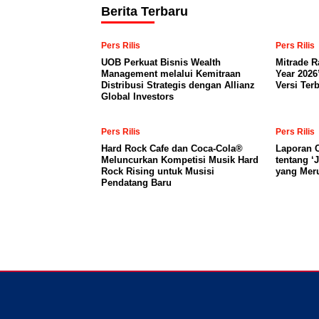
Berita Terbaru
Pers Rilis
Pers Rilis
UOB Perkuat Bisnis Wealth
Mitrade R
Management melalui Kemitraan
Year 2026
Distribusi Strategis dengan Allianz
Versi Ter
Global Investors
Pers Rilis
Pers Rilis
Hard Rock Cafe dan Coca-Cola®
Laporan C
Meluncurkan Kompetisi Musik Hard
tentang ‘
Rock Rising untuk Musisi
yang Mer
Pendatang Baru