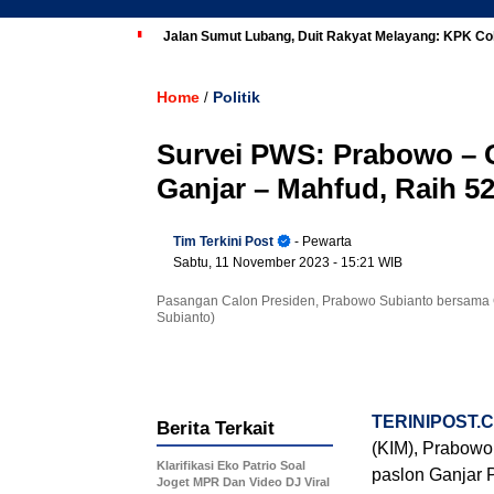
Jalan Sumut Lubang, Duit Rakyat Melayang: KPK Co
Home
Politik
/
Survei PWS: Prabowo – G
Ganjar – Mahfud, Raih 5
Tim Terkini Post
- Pewarta
Sabtu, 11 November 2023
- 15:21 WIB
Pasangan Calon Presiden, Prabowo Subianto bersama
Subianto)
TERINIPOST.
Berita Terkait
(KIM), Prabowo
Klarifikasi Eko Patrio Soal
paslon Ganjar
Joget MPR Dan Video DJ Viral