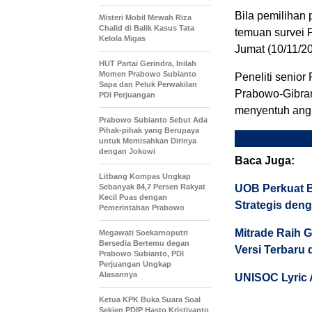
Bila pemilihan p
Misteri Mobil Mewah Riza
Chalid di Balik Kasus Tata
temuan survei P
Kelola Migas
Jumat (10/11/20
HUT Partai Gerindra, Inilah
Momen Prabowo Subianto
Peneliti senio
Sapa dan Peluk Perwakilan
Prabowo-Gibran 
PDI Perjuangan
menyentuh ang
Prabowo Subianto Sebut Ada
Pihak-pihak yang Berupaya
untuk Memisahkan Dirinya
dengan Jokowi
Baca Juga:
Litbang Kompas Ungkap
Sebanyak 84,7 Persen Rakyat
UOB Perkuat B
Kecil Puas dengan
Strategis deng
Pemerintahan Prabowo
Mitrade Raih G
Megawati Soekarnoputri
Bersedia Bertemu degan
Versi Terbaru 
Prabowo Subianto, PDI
Perjuangan Ungkap
Alasannya
UNISOC Lyric
Ketua KPK Buka Suara Soal
Sekjen PDIP Hasto Kristiyanto