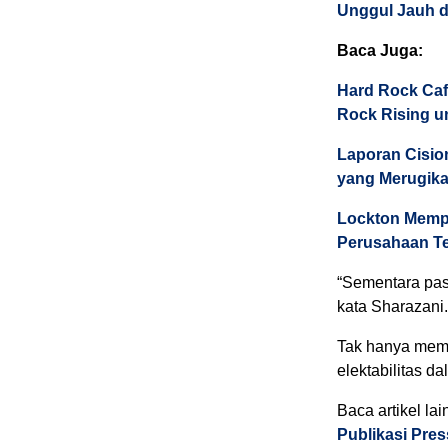
Unggul Jauh d
Baca Juga:
Hard Rock Caf
Rock Rising u
Laporan Cisio
yang Merugik
Lockton Memp
Perusahaan Te
“Sementara pas
kata Sharazani.
Tak hanya memo
elektabilitas da
Baca artikel lai
Publikasi Pre