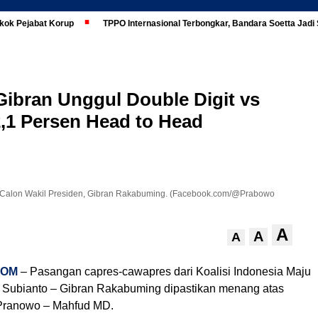
kok Pejabat Korup
TPPO Internasional Terbongkar, Bandara Soetta Jad
ibran Unggul Double Digit vs
2,1 Persen Head to Head
 Calon Wakil Presiden, Gibran Rakabuming. (Facebook.com/@Prabowo
A
A
A
COM
– Pasangan capres-cawapres dari Koalisi Indonesia Maju
 Subianto – Gibran Rakabuming dipastikan menang atas
 Pranowo – Mahfud MD.