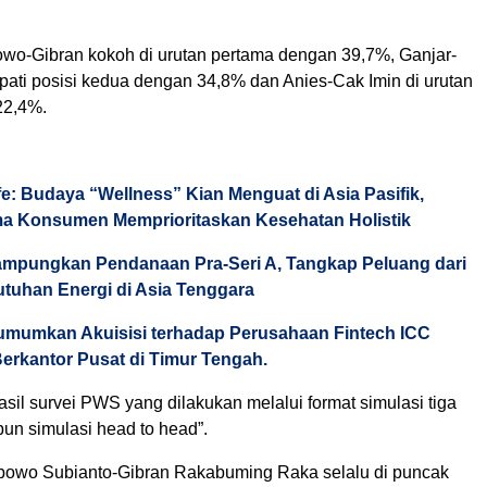
owo-Gibran kokoh di urutan pertama dengan 39,7%, Ganjar-
ti posisi kedua dengan 34,8% dan Anies-Cak Imin di urutan
22,4%.
fe: Budaya “Wellness” Kian Menguat di Asia Pasifik,
ma Konsumen Memprioritaskan Kesehatan Holistik
mpungkan Pendanaan Pra-Seri A, Tangkap Peluang dari
tuhan Energi di Asia Tenggara
mumkan Akuisisi terhadap Perusahaan Fintech ICC
Berkantor Pusat di Timur Tengah.
sil survei PWS yang dilakukan melalui format simulasi tiga
n simulasi head to head”.
bowo Subianto-Gibran Rakabuming Raka selalu di puncak