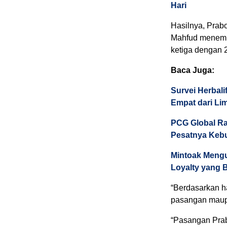
Hari
Hasilnya, Prab
Mahfud menempa
ketiga dengan 
Baca Juga:
Survei Herbali
Empat dari Li
PCG Global Ra
Pesatnya Kebu
Mintoak Mengu
Loyalty yang 
“Berdasarkan ha
pasangan maupu
“Pasangan Pra