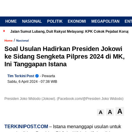
HOME
NASIONAL
POLITIK
EKONOMI
MEGAPOLITAN
EN
Jalan Sumut Lubang, Duit Rakyat Melayang: KPK Cokok Pejabat Korup
/
Home
Nasional
Soal Usulan Hadirkan Presiden Jokowi
ke Sidang Sengketa Pilpres 2024 di MK,
Ini Tanggapan Istana
Tim Terkini Post
- Pewarta
Sabtu, 6 April 2024
- 07:38 WIB
Presiden Joko Widodo (Jokowi). (Facebook.com/@Presiden Joko Widodo)
A
A
A
TERKINIPOST.COM
– Istana menanggapi usulan untuk