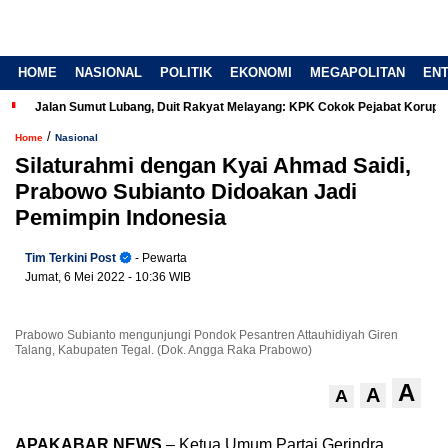
HOME
NASIONAL
POLITIK
EKONOMI
MEGAPOLITAN
EN
Jalan Sumut Lubang, Duit Rakyat Melayang: KPK Cokok Pejabat Korup
/
Home
Nasional
Silaturahmi dengan Kyai Ahmad Saidi,
Prabowo Subianto Didoakan Jadi
Pemimpin Indonesia
Tim Terkini Post
- Pewarta
Jumat, 6 Mei 2022
- 10:36 WIB
Prabowo Subianto mengunjungi Pondok Pesantren Attauhidiyah Giren
Talang, Kabupaten Tegal. (Dok. Angga Raka Prabowo)
A
A
A
APAKABAR NEWS
– Ketua Umum Partai Gerindra