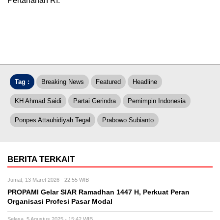
Pertahanan RI.***
Tag :
Breaking News
Featured
Headline
KH Ahmad Saidi
Partai Gerindra
Pemimpin Indonesia
Ponpes Attauhidiyah Tegal
Prabowo Subianto
BERITA TERKAIT
Jumat, 13 Maret 2026 - 22:55 WIB
PROPAMI Gelar SIAR Ramadhan 1447 H, Perkuat Peran
Organisasi Profesi Pasar Modal
Selasa, 5 Agustus 2025 - 15:42 WIB