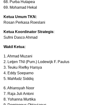
68. Purba Hutapea
69. Mohamad Hekal
Ketua Umum TKN:
Rosan Perkasa Roeslani
Ketua Koordinator Strategis
:
Sufmi Dasco Ahmad
Wakil Ketua:
1. Ahmad Muzani
2. Letjen TNI (Purn.) Lodewijk F. Paulus
3. Teuku Riefky Harsya
4. Eddy Soeparno
5. Mahfudz Siddiq
6. Afriansyah Noor
7. Raja Juli Antoni
8. Yohanna Murtika
9. Dominggus Oktavianus