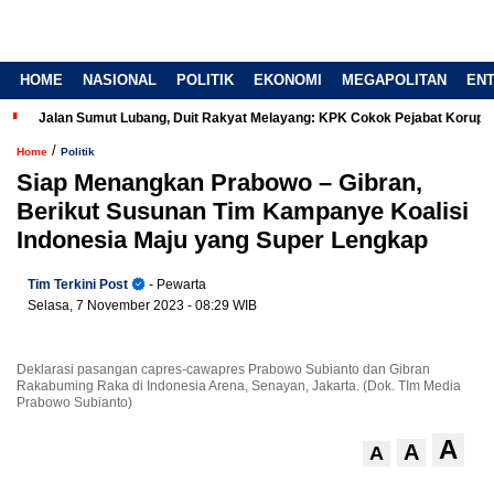
HOME
NASIONAL
POLITIK
EKONOMI
MEGAPOLITAN
EN
Jalan Sumut Lubang, Duit Rakyat Melayang: KPK Cokok Pejabat Korup
/
Home
Politik
Siap Menangkan Prabowo – Gibran,
Berikut Susunan Tim Kampanye Koalisi
Indonesia Maju yang Super Lengkap
Tim Terkini Post
- Pewarta
Selasa, 7 November 2023
- 08:29 WIB
Deklarasi pasangan capres-cawapres Prabowo Subianto dan Gibran
Rakabuming Raka di Indonesia Arena, Senayan, Jakarta. (Dok. TIm Media
Prabowo Subianto)
A
A
A