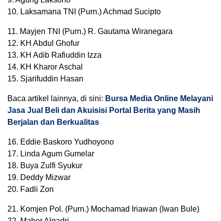
10. Laksamana TNI (Purn.) Achmad Sucipto
11. Mayjen TNI (Purn.) R. Gautama Wiranegara
12. KH Abdul Ghofur
13. KH Adib Rafiuddin Izza
14. KH Kharor Aschal
15. Sjarifuddin Hasan
Baca artikel lainnya, di sini:
Bursa Media Online Melayani
Jasa Jual Beli dan Akuisisi Portal Berita yang Masih
Berjalan dan Berkualitas
16. Eddie Baskoro Yudhoyono
17. Linda Agum Gumelar
18. Buya Zulfi Syukur
19. Deddy Mizwar
20. Fadli Zon
21. Komjen Pol. (Purn.) Mochamad Iriawan (Iwan Bule)
22. Maher Algadri