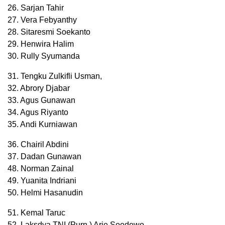
26. Sarjan Tahir
27. Vera Febyanthy
28. Sitaresmi Soekanto
29. Henwira Halim
30. Rully Syumanda
31. Tengku Zulkifli Usman,
32. Abrory Djabar
33. Agus Gunawan
34. Agus Riyanto
35. Andi Kurniawan
36. Chairil Abdini
37. Dadan Gunawan
48. Norman Zainal
49. Yuanita Indriani
50. Helmi Hasanudin
51. Kemal Taruc
52. Laksdya TNI (Purn.) Arie Soedewo