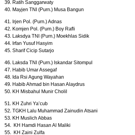
39. Ratih Sanggarwaty
40. Mayjen TNI (Purn.) Musa Bangun
41. Irjen Pol. (Purn.) Adnas
42. Komjen Pol. (Purn.) Boy Rafli
43. Laksdya TNI (Purn.) Moekhlas Sidik
44. Irfan Yusuf Hasyim
45. Sharif Cicip Sutarjo
46. Laksda TNI (Purn.) Iskandar Sitompul
47. Habib Umar Assegaf
48. Ida Rsi Agung Wayahan
49. Habib Ahmad bin Hasan Alaydrus
50. KH Misbahul Munir Cholil
51. KH Zuhri Ya’cub
52. TGKH Lalu Muhammad Zainudin Atsani
53. KH Muslich Abbas
54. KH Hamdi Hasan Al Maliki
55. KH Zaini Zulfa