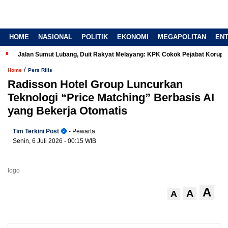
HOME
NASIONAL
POLITIK
EKONOMI
MEGAPOLITAN
EN
Jalan Sumut Lubang, Duit Rakyat Melayang: KPK Cokok Pejabat Korup
/
Home
Pers Rilis
Radisson Hotel Group Luncurkan
Teknologi “Price Matching” Berbasis AI
yang Bekerja Otomatis
Tim Terkini Post
- Pewarta
Senin, 6 Juli 2026
- 00:15 WIB
logo
A
A
A