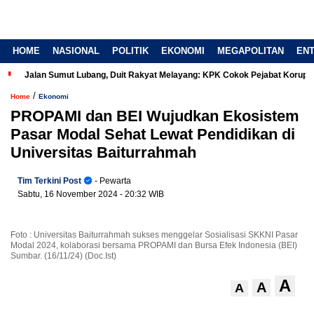
HOME
NASIONAL
POLITIK
EKONOMI
MEGAPOLITAN
EN
Jalan Sumut Lubang, Duit Rakyat Melayang: KPK Cokok Pejabat Korup
/
Home
Ekonomi
PROPAMI dan BEI Wujudkan Ekosistem
Pasar Modal Sehat Lewat Pendidikan di
Universitas Baiturrahmah
Tim Terkini Post
- Pewarta
Sabtu, 16 November 2024
- 20:32 WIB
Foto : Universitas Baiturrahmah sukses menggelar Sosialisasi SKKNI Pasar
Modal 2024, kolaborasi bersama PROPAMI dan Bursa Efek Indonesia (BEI)
Sumbar. (16/11/24) (Doc.Ist)
A
A
A