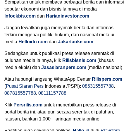
Sempatkan untuk membaca berbagai berita dan informasi
seputar ekonomi dan bisnis lainnya di media
Infoekbis.com
dan
Harianinvestor.com
Jangan lewatkan juga menyimak berita dan informasi
terkini mengenai politik, hukum, dan nasional melalui
media
Helloidn.com
dan
Jakartaoke.com
Sedangkan untuk publikasi press release serentak di
puluhan media lainnya, klik
Rilisbisnis.com
(khusus
media ekbis) dan
Jasasiaranpers.com
(media nasional)
Atau hubungi langsung WhatsApp Center
Rilispers.com
(
Pusat Siaran Pers
Indonesia /PSPI):
085315557788
,
087815557788
,
08111157788
.
Klik
Persrilis.com
untuk menerbitkan press release di
portal berita ini, atau pun secara serentak di puluhan,
ratusan, bahkan 1.000+ jaringan media online.
Pastikan juga download aplikasi
Hallo.id
di di
Playstore