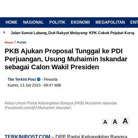
HOME
NASIONAL
POLITIK
EKONOMI
MEGAPOLITAN
EN
Jalan Sumut Lubang, Duit Rakyat Melayang: KPK Cokok Pejabat Korup
/
Home
Politik
PKB Ajukan Proposal Tunggal ke PDI
Perjuangan, Usung Muhaimin Iskandar
sebagai Calon Wakil Presiden
Tim Terkini Post
- Pewarta
Kamis, 13 Juli 2023
- 09:47 WIB
Ketua Umum Partai Kebangkitan Bangsa (PKB) Muhaimin Iskandar.
(Facebook.com/@A Muhaimin Iskandar)
A
A
A
TERKINIPOST.COM
– DPP Partai Kebangkitan Bangsa