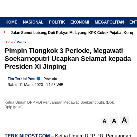
HOME
NASIONAL
POLITIK
EKONOMI
MEGAPOLITAN
EN
Jalan Sumut Lubang, Duit Rakyat Melayang: KPK Cokok Pejabat Korup
/
Home
Politik
Pimpin Tiongkok 3 Periode, Megawati
Soekarnoputri Ucapkan Selamat kepada
Presiden Xi Jinping
Tim Terkini Post
- Pewarta
Sabtu, 11 Maret 2023
- 14:58 WIB
Ketua Umum DPP PDI Perjuangan Megawati Soekarnoputri. (Dok.
Bpip.go.id)
A
A
A
TERKINIPOST.COM
– Ketua Umum DPP PDI Perjuangan