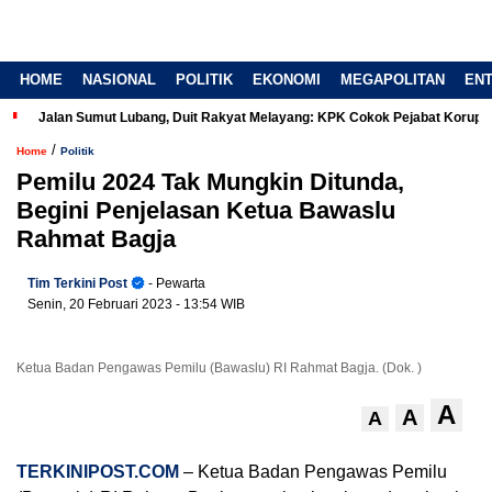
HOME
NASIONAL
POLITIK
EKONOMI
MEGAPOLITAN
EN
Jalan Sumut Lubang, Duit Rakyat Melayang: KPK Cokok Pejabat Korup
/
Home
Politik
Pemilu 2024 Tak Mungkin Ditunda,
Begini Penjelasan Ketua Bawaslu
Rahmat Bagja
Tim Terkini Post
- Pewarta
Senin, 20 Februari 2023
- 13:54 WIB
Ketua Badan Pengawas Pemilu (Bawaslu) RI Rahmat Bagja. (Dok. )
A
A
A
TERKINIPOST.COM
– Ketua Badan Pengawas Pemilu