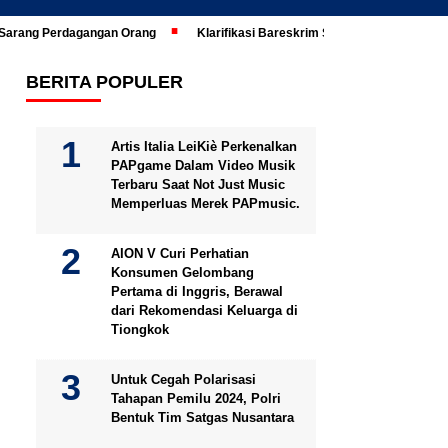
i Sarang Perdagangan Orang
Klarifikasi Bareskrim Soal Ijazah Jokowi Di
BERITA POPULER
Artis Italia LeiKiè Perkenalkan
PAPgame Dalam Video Musik
Terbaru Saat Not Just Music
Memperluas Merek PAPmusic.
AION V Curi Perhatian
Konsumen Gelombang
Pertama di Inggris, Berawal
dari Rekomendasi Keluarga di
Tiongkok
Untuk Cegah Polarisasi
Tahapan Pemilu 2024, Polri
Bentuk Tim Satgas Nusantara