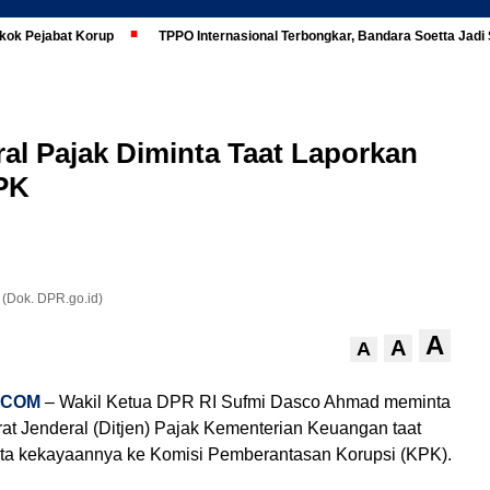
kok Pejabat Korup
TPPO Internasional Terbongkar, Bandara Soetta Jad
ral Pajak Diminta Taat Laporkan
PK
 (Dok. DPR.go.id)
A
A
A
.COM
– Wakil Ketua DPR RI Sufmi Dasco Ahmad meminta
rat Jenderal (Ditjen) Pajak Kementerian Keuangan taat
ta kekayaannya ke Komisi Pemberantasan Korupsi (KPK).