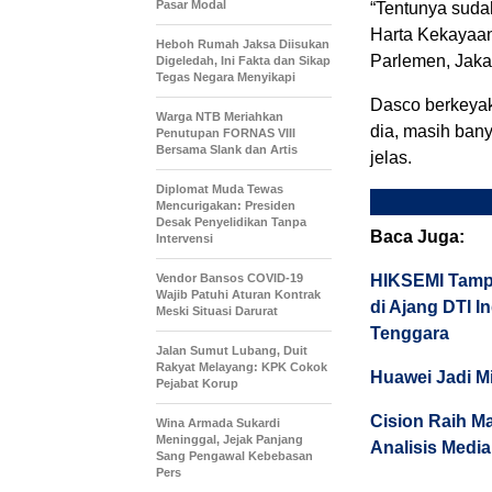
Pasar Modal
“Tentunya suda
Harta Kekayaan
Heboh Rumah Jaksa Diisukan
Parlemen, Jakar
Digeledah, Ini Fakta dan Sikap
Tegas Negara Menyikapi
Dasco berkeyak
Warga NTB Meriahkan
dia, masih ban
Penutupan FORNAS VIII
Bersama Slank dan Artis
jelas.
Diplomat Muda Tewas
Mencurigakan: Presiden
Desak Penyelidikan Tanpa
Baca Juga:
Intervensi
Vendor Bansos COVID-19
HIKSEMI Tampi
Wajib Patuhi Aturan Kontrak
di Ajang DTI 
Meski Situasi Darurat
Tenggara
Jalan Sumut Lubang, Duit
Rakyat Melayang: KPK Cokok
Huawei Jadi M
Pejabat Korup
Cision Raih M
Wina Armada Sukardi
Meninggal, Jejak Panjang
Analisis Media
Sang Pengawal Kebebasan
Pers