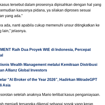
 kasus tersebut dalam prosesnya dipisahkan dengan hal yang
u kemudian kasusnya pidana, ya silakan diproses sesuai
an yang ada.”
 ya ada, nanti apabila cukup memenuhi unsur ditingkatkan ke
 lain,” jelasnya.
ENT Raih Dua Proyek WtE di Indonesia, Percepat
al
isnis Wealth Management melalui Kemitraan Distribusi
an Allianz Global Investors
elar “AI Broker of the Year 2026”, Hadirkan MitradeGPT
di Asia
sorotan setelah anaknya Mario terlibat kasus penganiayaan.
ah menjadi tersangka dikenal sebagai sosok yang kerap