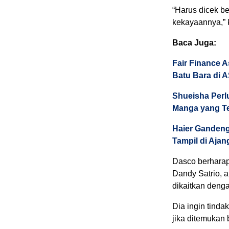
“Harus dicek b
kekayaannya,” k
Baca Juga:
Fair Finance 
Batu Bara di
Shueisha Perl
Manga yang Te
Haier Gandeng
Tampil di Aja
Dasco berharap
Dandy Satrio, a
dikaitkan denga
Dia ingin tinda
jika ditemukan