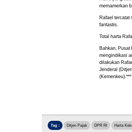
memamerkan ba
Rafael tercatat
fantastis.
Total harta Raf
Bahkan, Pusat 
mengindikasi a
dilakukan Rafa
Jenderal (Ditje
(Kemenkeu).***
Tag :
Ditjen Pajak
DPR RI
Harta Ke