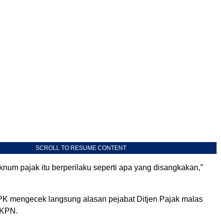
SCROLL TO RESUME CONTENT
num pajak itu berperilaku seperti apa yang disangkakan,”
K mengecek langsung alasan pejabat Ditjen Pajak malas
HKPN.