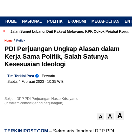
HOME
NASIONAL
POLITIK
EKONOMI
MEGAPOLITAN
EN
Jalan Sumut Lubang, Duit Rakyat Melayang: KPK Cokok Pejabat Korup
/
Home
Politik
PDI Perjuangan Ungkap Alasan dalam
Kerja Sama Politik, Salah Satunya
Kesesuaian Ideologi
Tim Terkini Post
- Pewarta
Sabtu, 4 Februari 2023
- 10:35 WIB
Sekjen DPP PDI Perjuangan Hasto Kristiyanto.
(Instaram.com/sekjenpdiperjuangan)
A
A
A
TERKINIPOST.COM
– Sekretaris Jenderal DPP PDI