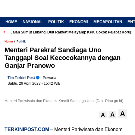
HOME
NASIONAL
POLITIK
EKONOMI
MEGAPOLITAN
EN
Jalan Sumut Lubang, Duit Rakyat Melayang: KPK Cokok Pejabat Korup
/
Home
Politik
Menteri Parekraf Sandiaga Uno
Tanggapi Soal Kecocokannya dengan
Ganjar Pranowo
Tim Terkini Post
- Pewarta
Sabtu, 29 April 2023
- 15:42 WIB
Menteri Pariwisata dan Ekonomi Kreatif Sandiaga Uno. (Dok. Riau.go.id)
A
A
A
TERKINIPOST.COM
– Menteri Pariwisata dan Ekonomi