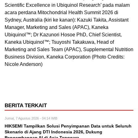
Scientific Excellence in Ubiquinol Research’ pada malam
acara perdana Mitochondrial Health Summit 2026 di
Sydney, Australia (kiri ke kanan): Kazuki Takita, Assistant
Manager, Marketing and Sales (APAC), Kaneka
Ubiquinol™; Dr Kazunori Hosoe PhD, Chief Scientist,
Kaneka Ubiquinol™; Tsuyoshi Takakuwa, Head of
Marketing and Sales Team (APAC), Supplemental Nutrition
Business Division, Kaneka Corporation (Photo Credits:
Nicole Anderson)
BERITA TERKAIT
Jumat, 7 Agustus 2026 - 04:14 WIB
HIKSEMI Tampilkan Solusi Penyimpanan Data untuk Seluruh
Skenario di Ajang DTI Indonesia 2026, Dukung
Pengembangan AI di Asia Tenggara