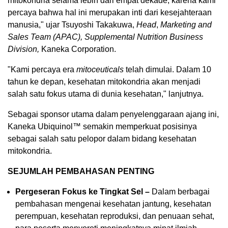
mitokondria selama lebih dari empat dekade, karena kami
percaya bahwa hal ini merupakan inti dari kesejahteraan
manusia," ujar Tsuyoshi Takakuwa,
Head
,
Marketing and
Sales Team
(APAC), Supplemental Nutrition Business
Division,
Kaneka Corporation.
"Kami percaya era
mitoceuticals
telah dimulai. Dalam 10
tahun ke depan, kesehatan mitokondria akan menjadi
salah satu fokus utama di dunia kesehatan," lanjutnya.
Sebagai sponsor utama dalam penyelenggaraan ajang ini,
Kaneka Ubiquinol™ semakin memperkuat posisinya
sebagai salah satu pelopor dalam bidang kesehatan
mitokondria.
SEJUMLAH PEMBAHASAN PENTING
Pergeseran Fokus ke Tingkat Sel –
Dalam berbagai
pembahasan mengenai kesehatan jantung, kesehatan
perempuan, kesehatan reproduksi, dan penuaan sehat,