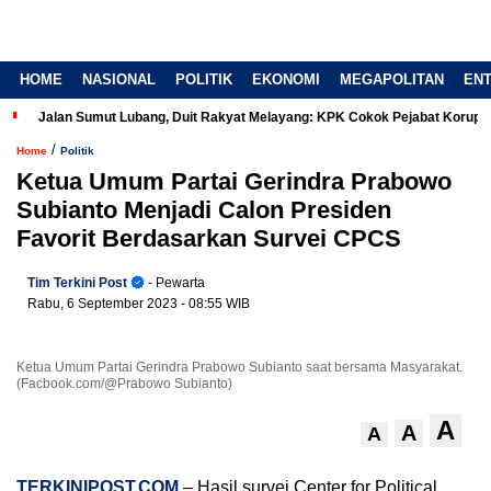
HOME
NASIONAL
POLITIK
EKONOMI
MEGAPOLITAN
EN
Jalan Sumut Lubang, Duit Rakyat Melayang: KPK Cokok Pejabat Korup
/
Home
Politik
Ketua Umum Partai Gerindra Prabowo
Subianto Menjadi Calon Presiden
Favorit Berdasarkan Survei CPCS
Tim Terkini Post
- Pewarta
Rabu, 6 September 2023
- 08:55 WIB
Ketua Umum Partai Gerindra Prabowo Subianto saat bersama Masyarakat.
(Facbook.com/@Prabowo Subianto)
A
A
A
TERKINIPOST.COM
– Hasil survei Center for Political