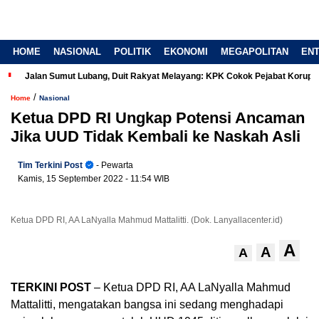
HOME
NASIONAL
POLITIK
EKONOMI
MEGAPOLITAN
EN
Jalan Sumut Lubang, Duit Rakyat Melayang: KPK Cokok Pejabat Korup
/
Home
Nasional
Ketua DPD RI Ungkap Potensi Ancaman
Jika UUD Tidak Kembali ke Naskah Asli
Tim Terkini Post
- Pewarta
Kamis, 15 September 2022
- 11:54 WIB
Ketua DPD RI, AA LaNyalla Mahmud Mattalitti. (Dok. Lanyallacenter.id)
A
A
A
TERKINI POST
– Ketua DPD RI, AA LaNyalla Mahmud
Mattalitti, mengatakan bangsa ini sedang menghadapi