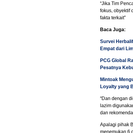
“Jika Tim Penca
fokus, obyekti
fakta terkait”
Baca Juga:
Survei Herbali
Empat dari Li
PCG Global Ra
Pesatnya Kebu
Mintoak Mengu
Loyalty yang 
“Dan dengan di
lazim digunaka
dan rekomendas
Apalagi pihak
menemukan 6 c