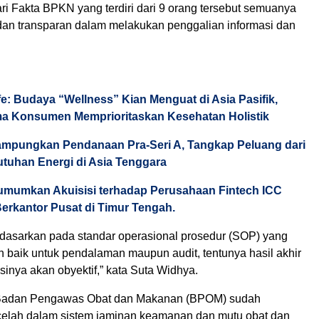
ri Fakta BPKN yang terdiri dari 9 orang tersebut semuanya
f dan transparan dalam melakukan penggalian informasi dan
fe: Budaya “Wellness” Kian Menguat di Asia Pasifik,
ma Konsumen Memprioritaskan Kesehatan Holistik
mpungkan Pendanaan Pra-Seri A, Tangkap Peluang dari
tuhan Energi di Asia Tenggara
mumkan Akuisisi terhadap Perusahaan Fintech ICC
Berkantor Pusat di Timur Tengah.
dasarkan pada standar operasional prosedur (SOP) yang
n baik untuk pendalaman maupun audit, tentunya hasil akhir
inya akan obyektif,” kata Suta Widhya.
 Badan Pengawas Obat dan Makanan (BPOM) sudah
elah dalam sistem jaminan keamanan dan mutu obat dan