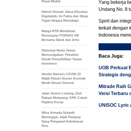
Pasar Modal
Yang bekerja b
Undang No. 8 t
Heboh Rumah Jaksa Diisukan
Digeledah, Ini Fakta dan Sikap
Spirit dan inte
Tegas Negara Menyikapi
terkait dengan 
Warga NTB Meriahkan
Indonesia mene
Penutupan FORNAS VIII
Bersama Slank dan Artis
Diplomat Muda Tewas
Mencurigakan: Presiden
Baca Juga:
Desak Penyelidikan Tanpa
Intervensi
UOB Perkuat B
Vendor Bansos COVID-19
Strategis deng
Wajib Patuhi Aturan Kontrak
Meski Situasi Darurat
Mitrade Raih G
Versi Terbaru 
Jalan Sumut Lubang, Duit
Rakyat Melayang: KPK Cokok
Pejabat Korup
UNISOC Lyric
Wina Armada Sukardi
Meninggal, Jejak Panjang
Sang Pengawal Kebebasan
Pers