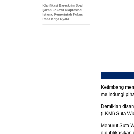
Klarifikasi Bareskrim Soal
Ijazah Jokowi Diapresiasi
Istana: Pemerintah Fokus
Pada Kerja Nyata
Ketimbang memi
melindungi piha
Demikian disa
(LKMI) Suta Wi
Menurut Suta W
dipublikasikan 