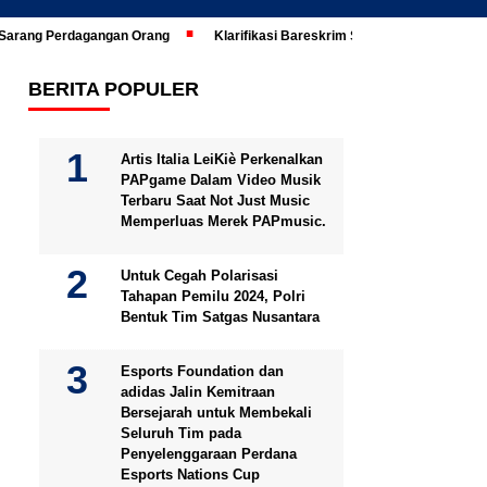
i Sarang Perdagangan Orang
Klarifikasi Bareskrim Soal Ijazah Jokowi Di
BERITA POPULER
Artis Italia LeiKiè Perkenalkan
PAPgame Dalam Video Musik
Terbaru Saat Not Just Music
Memperluas Merek PAPmusic.
Untuk Cegah Polarisasi
Tahapan Pemilu 2024, Polri
Bentuk Tim Satgas Nusantara
Esports Foundation dan
adidas Jalin Kemitraan
Bersejarah untuk Membekali
Seluruh Tim pada
Penyelenggaraan Perdana
Esports Nations Cup