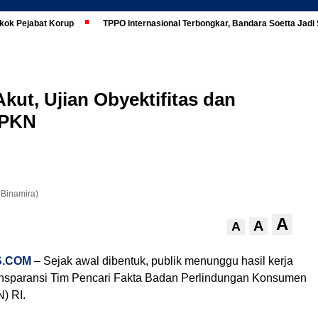
kok Pejabat Korup
TPPO Internasional Terbongkar, Bandara Soetta Jad
kut, Ujian Obyektifitas dan
BPKN
 Binamira)
A
A
A
S.COM
– Sejak awal dibentuk, publik menunggu hasil kerja
ransparansi Tim Pencari Fakta Badan Perlindungan Konsumen
) RI.