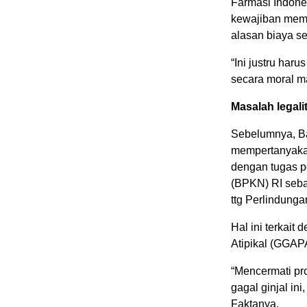
Farmasi Indone
kewajiban meme
alasan biaya s
“Ini justru har
secara moral m
Masalah legali
Sebelumnya, B
mempertanyakan
dengan tugas p
(BPKN) RI seba
ttg Perlindung
Hal ini terkait
Atipikal (GGAPA
“Mencermati pr
gagal ginjal in
Faktanya.