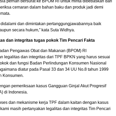
sia pernah bersurat ke BPOM RI untuk minta dibebaskan dari
riksa cemaran dalam bahan baku dan produk jadi demi
emata.
us didalami dan dimintakan pertanggungjawabannya baik
aupun secara hukum,” kata Suta Widhya.
tas dan integritas tugas pokok Tim Pencari Fakta
adan Pengawas Obat dan Makanan (BPOM) RI
 legalitas dan integritas dari TPF BPKN yang harus sesuai
okok dan fungsi Badan Perlindungan Konsumen Nasional
gaimana diatur pada Pasal 33 dan 34 UU No.8 tahun 1999
an Konsumen.
 dengan pemeriksaan kasus Gangguan Ginjal Akut Progresif
) di Indonesia.
oses dan mekanisme kerja TPF dalam kaitan dengan kasus
i, kami masih pertanyakan legalitas dan integritas Tim Pencari