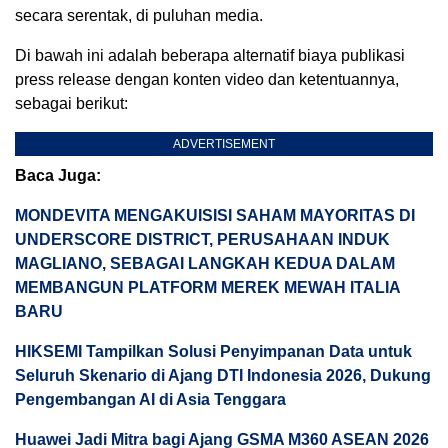
secara serentak, di puluhan media.
Di bawah ini adalah beberapa alternatif biaya publikasi
press release dengan konten video dan ketentuannya,
sebagai berikut:
ADVERTISEMENT
Baca Juga:
MONDEVITA MENGAKUISISI SAHAM MAYORITAS DI
UNDERSCORE DISTRICT, PERUSAHAAN INDUK
MAGLIANO, SEBAGAI LANGKAH KEDUA DALAM
MEMBANGUN PLATFORM MEREK MEWAH ITALIA
BARU
HIKSEMI Tampilkan Solusi Penyimpanan Data untuk
Seluruh Skenario di Ajang DTI Indonesia 2026, Dukung
Pengembangan AI di Asia Tenggara
Huawei Jadi Mitra bagi Ajang GSMA M360 ASEAN 2026