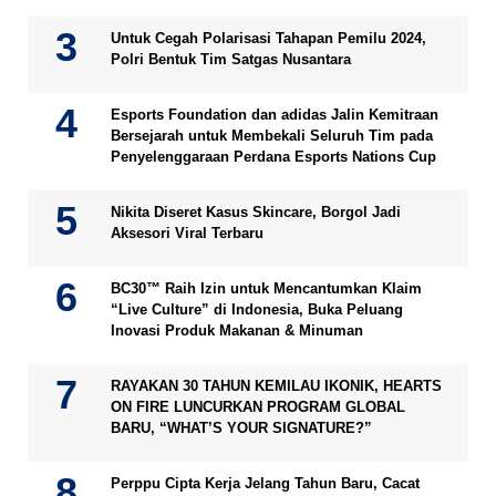
Untuk Cegah Polarisasi Tahapan Pemilu 2024,
Polri Bentuk Tim Satgas Nusantara
Esports Foundation dan adidas Jalin Kemitraan
Bersejarah untuk Membekali Seluruh Tim pada
Penyelenggaraan Perdana Esports Nations Cup
Nikita Diseret Kasus Skincare, Borgol Jadi
Aksesori Viral Terbaru
BC30™ Raih Izin untuk Mencantumkan Klaim
“Live Culture” di Indonesia, Buka Peluang
Inovasi Produk Makanan & Minuman
RAYAKAN 30 TAHUN KEMILAU IKONIK, HEARTS
ON FIRE LUNCURKAN PROGRAM GLOBAL
BARU, “WHAT’S YOUR SIGNATURE?”
Perppu Cipta Kerja Jelang Tahun Baru, Cacat