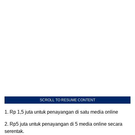
SCROLL TO RESUME CONTENT
1. Rp 1,5 juta untuk penayangan di satu media online
2. Rp5 juta untuk penayangan di 5 media online secara
serentak.