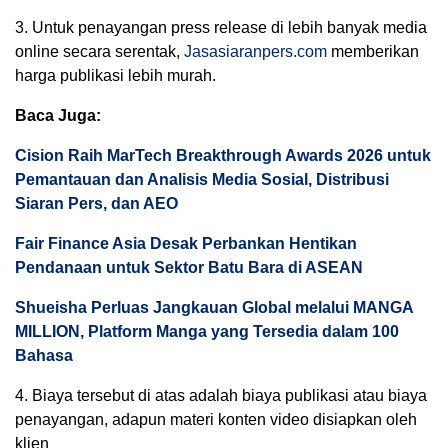
3. Untuk penayangan press release di lebih banyak media
online secara serentak,
Jasasiaranpers.com
memberikan
harga publikasi lebih murah.
Baca Juga:
Cision Raih MarTech Breakthrough Awards 2026 untuk
Pemantauan dan Analisis Media Sosial, Distribusi
Siaran Pers, dan AEO
Fair Finance Asia Desak Perbankan Hentikan
Pendanaan untuk Sektor Batu Bara di ASEAN
Shueisha Perluas Jangkauan Global melalui MANGA
MILLION, Platform Manga yang Tersedia dalam 100
Bahasa
4. Biaya tersebut di atas adalah biaya publikasi atau biaya
penayangan, adapun materi konten video disiapkan oleh
klien