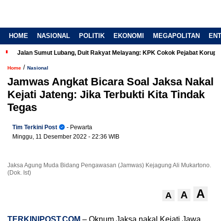
HOME
NASIONAL
POLITIK
EKONOMI
MEGAPOLITAN
EN
Jalan Sumut Lubang, Duit Rakyat Melayang: KPK Cokok Pejabat Korup
/
Home
Nasional
Jamwas Angkat Bicara Soal Jaksa Nakal
Kejati Jateng: Jika Terbukti Kita Tindak
Tegas
Tim Terkini Post
- Pewarta
Minggu, 11 Desember 2022
- 22:36 WIB
Jaksa Agung Muda Bidang Pengawasan (Jamwas) Kejagung Ali Mukartono.
(Dok. Ist)
A
A
A
TERKINIPOST.COM
– Oknum Jaksa nakal Kejati Jawa