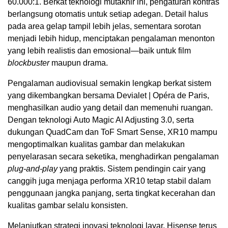
60.000:1. Berkat teknologi mutakhir ini, pengaturan kontras
berlangsung otomatis untuk setiap adegan. Detail halus
pada area gelap tampil lebih jelas, sementara sorotan
menjadi lebih hidup, menciptakan pengalaman menonton
yang lebih realistis dan emosional—baik untuk film
blockbuster
maupun drama.
Pengalaman audiovisual semakin lengkap berkat sistem
yang dikembangkan bersama Devialet | Opéra de Paris,
menghasilkan audio yang detail dan memenuhi ruangan.
Dengan teknologi Auto Magic AI Adjusting 3.0, serta
dukungan QuadCam dan ToF Smart Sense, XR10 mampu
mengoptimalkan kualitas gambar dan melakukan
penyelarasan secara seketika, menghadirkan pengalaman
plug-and-play
yang praktis. Sistem pendingin cair yang
canggih juga menjaga performa XR10 tetap stabil dalam
penggunaan jangka panjang, serta tingkat kecerahan dan
kualitas gambar selalu konsisten.
Melanjutkan strategi inovasi teknologi layar, Hisense terus