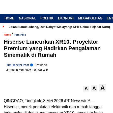
HOME
NASIONAL
POLITIK
EKONOMI
MEGAPOLITAN
EN
Jalan Sumut Lubang, Duit Rakyat Melayang: KPK Cokok Pejabat Korup
/
Home
Pers Rilis
Hisense Luncurkan XR10: Proyektor
Premium yang Hadirkan Pengalaman
Sinematik di Rumah
Tim Terkini Post
- Pewarta
Jumat, 8 Mei 2026
- 09:00 WIB
A
A
A
QINGDAO, Tiongkok, 8 Mei 2026 /PRNewswire/ —
Hisense, merek peralatan elektronik dan rumah tangga
terkemuka di dunia, meluncurkan XR10, proyektor laser