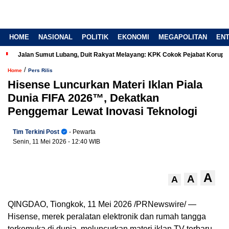
HOME
NASIONAL
POLITIK
EKONOMI
MEGAPOLITAN
EN
Jalan Sumut Lubang, Duit Rakyat Melayang: KPK Cokok Pejabat Korup
/
Home
Pers Rilis
Hisense Luncurkan Materi Iklan Piala
Dunia FIFA 2026™, Dekatkan
Penggemar Lewat Inovasi Teknologi
Tim Terkini Post
- Pewarta
Senin, 11 Mei 2026
- 12:40 WIB
A
A
A
QINGDAO, Tiongkok, 11 Mei 2026 /PRNewswire/ —
Hisense, merek peralatan elektronik dan rumah tangga
terkemuka di dunia, meluncurkan materi iklan TV terbaru