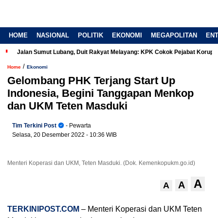
HOME
NASIONAL
POLITIK
EKONOMI
MEGAPOLITAN
EN
Jalan Sumut Lubang, Duit Rakyat Melayang: KPK Cokok Pejabat Korup
/
Home
Ekonomi
Gelombang PHK Terjang Start Up
Indonesia, Begini Tanggapan Menkop
dan UKM Teten Masduki
Tim Terkini Post
- Pewarta
Selasa, 20 Desember 2022
- 10:36 WIB
Menteri Koperasi dan UKM, Teten Masduki. (Dok. Kemenkopukm.go.id)
A
A
A
TERKINIPOST.COM
– Menteri Koperasi dan UKM Teten