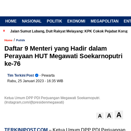
HOME
NASIONAL
POLITIK
EKONOMI
MEGAPOLITAN
EN
Jalan Sumut Lubang, Duit Rakyat Melayang: KPK Cokok Pejabat Korup
/
Home
Politik
Daftar 9 Menteri yang Hadir dalam
Perayaan HUT Megawati Soekarnoputri
ke-76
Tim Terkini Post
- Pewarta
Rabu, 25 Januari 2023
- 16:35 WIB
Ketua Umum DPP PDI Perjuangan Megawati Soekarnoputri.
(Instagram,com/@presidenmegawati)
A
A
A
TERKINIPOST.COM
– Ketua Umum DPP PDI Perjuangan