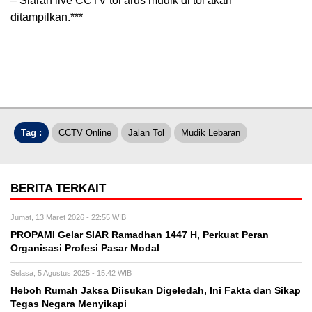
– Siaran live CCTV tol arus mudik di tol akan
ditampilkan.***
Tag :
CCTV Online
Jalan Tol
Mudik Lebaran
BERITA TERKAIT
Jumat, 13 Maret 2026 - 22:55 WIB
PROPAMI Gelar SIAR Ramadhan 1447 H, Perkuat Peran
Organisasi Profesi Pasar Modal
Selasa, 5 Agustus 2025 - 15:42 WIB
Heboh Rumah Jaksa Diisukan Digeledah, Ini Fakta dan Sikap
Tegas Negara Menyikapi