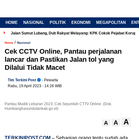
HOME
NASIONAL
POLITIK
EKONOMI
MEGAPOLITAN
EN
Jalan Sumut Lubang, Duit Rakyat Melayang: KPK Cokok Pejabat Korup
/
Home
Nasional
Cek CCTV Online, Pantau perjalanan
lancar dan Pastikan Jalan tol yang
Dilalui Tidak Macet
Tim Terkini Post
- Pewarta
Rabu, 19 April 2023
- 14:26 WIB
Pantau Mudik Lebaran 2023, Cek Sejumlah CTTV Online. (Dok.
Humbanghasundutankab.go.id)
A
A
A
TERKINIPOST.COM
– Sebagian orang tentu sudah ada