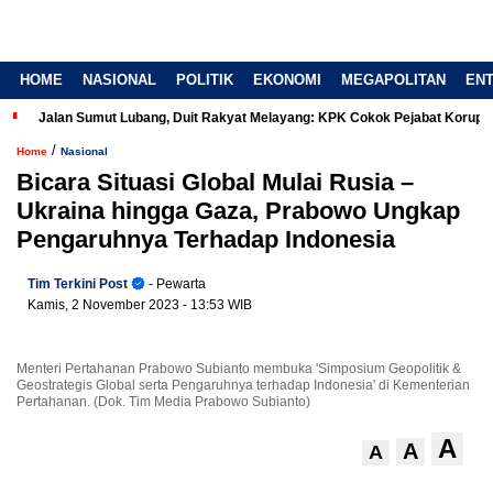
HOME
NASIONAL
POLITIK
EKONOMI
MEGAPOLITAN
EN
Jalan Sumut Lubang, Duit Rakyat Melayang: KPK Cokok Pejabat Korup
/
Home
Nasional
Bicara Situasi Global Mulai Rusia –
Ukraina hingga Gaza, Prabowo Ungkap
Pengaruhnya Terhadap Indonesia
Tim Terkini Post
- Pewarta
Kamis, 2 November 2023
- 13:53 WIB
Menteri Pertahanan Prabowo Subianto membuka 'Simposium Geopolitik &
Geostrategis Global serta Pengaruhnya terhadap Indonesia' di Kementerian
Pertahanan. (Dok. Tim Media Prabowo Subianto)
A
A
A