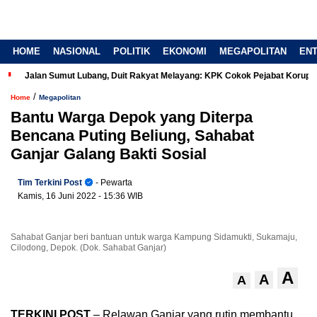
HOME
NASIONAL
POLITIK
EKONOMI
MEGAPOLITAN
EN
Jalan Sumut Lubang, Duit Rakyat Melayang: KPK Cokok Pejabat Korup
/
Home
Megapolitan
Bantu Warga Depok yang Diterpa
Bencana Puting Beliung, Sahabat
Ganjar Galang Bakti Sosial
Tim Terkini Post
- Pewarta
Kamis, 16 Juni 2022
- 15:36 WIB
Sahabat Ganjar beri bantuan untuk warga Kampung Sidamukti, Sukamaju,
Cilodong, Depok. (Dok. Sahabat Ganjar)
A
A
A
TERKINI POST
– Relawan Ganjar yang rutin membantu