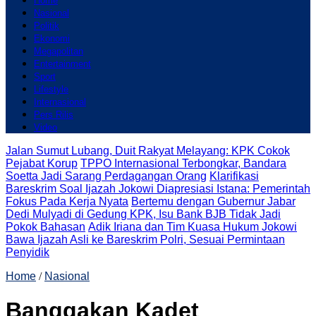
Home
Nasional
Politik
Ekonomi
Megapolitan
Entertainment
Sport
Lifestyle
Internasional
Pers Rilis
Video
Jalan Sumut Lubang, Duit Rakyat Melayang: KPK Cokok
Pejabat Korup
TPPO Internasional Terbongkar, Bandara
Soetta Jadi Sarang Perdagangan Orang
Klarifikasi
Bareskrim Soal Ijazah Jokowi Diapresiasi Istana: Pemerintah
Fokus Pada Kerja Nyata
Bertemu dengan Gubernur Jabar
Dedi Mulyadi di Gedung KPK, Isu Bank BJB Tidak Jadi
Pokok Bahasan
Adik Iriana dan Tim Kuasa Hukum Jokowi
Bawa Ijazah Asli ke Bareskrim Polri, Sesuai Permintaan
Penyidik
Home
/
Nasional
Banggakan Kadet