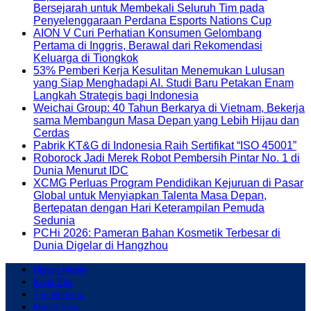
Bersejarah untuk Membekali Seluruh Tim pada
Penyelenggaraan Perdana Esports Nations Cup
AION V Curi Perhatian Konsumen Gelombang
Pertama di Inggris, Berawal dari Rekomendasi
Keluarga di Tiongkok
53% Pemberi Kerja Kesulitan Menemukan Lulusan
yang Siap Menghadapi AI. Studi Baru Petakan Enam
Langkah Strategis bagi Indonesia
Weichai Group: 40 Tahun Berkarya di Vietnam, Bekerja
sama Membangun Masa Depan yang Lebih Hijau dan
Cerdas
Pabrik KT&G di Indonesia Raih Sertifikat “ISO 45001”
Roborock Jadi Merek Robot Pembersih Pintar No. 1 di
Dunia Menurut IDC
XCMG Perluas Program Pendidikan Kejuruan di Pasar
Global untuk Menyiapkan Talenta Masa Depan,
Bertepatan dengan Hari Keterampilan Pemuda
Sedunia
PCHi 2026: Pameran Bahan Kosmetik Terbesar di
Dunia Digelar di Hangzhou
Histori Media
Kode Etik
Tim Redaksi
Media Siber