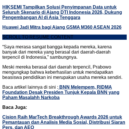
HIKSEMI Tampilkan Solusi Penyimpanan Data untuk
Seluruh Skenario di Ajang DTI Indonesia 2026, Dukung
Pengembangan AI di Asia Tenggara
Huawei Jadi Mitra bagi Ajang GSMA M360 ASEAN 2026
SCROLL TO RESUME CONTENT
“Saya merasa sangat bangga kepada mereka, karena
banyak dari mereka yang berasal dari daerah-daerah
terpencil di Indonesia,” sambungnya.
Meski mereka berasal dari daerah terpencil, Prabowo
mengungkap bahwa keberhasilan untuk mendapatkan
beasiswa pendidikan ini merupakan usaha mereka sendiri.
Baca artikel lainnya di sini :
BNN Melempem, RIDMA
Foundation Desak Presiden Tunjuk Kepala BNN yang
Paham Masalahh Narkoba
Baca Juga:
Cision Raih MarTech Breakthrough Awards 2026 untuk
Pemantauan dan Analisis Media Sosial, Distribusi Siaran
Pers, dan AEO