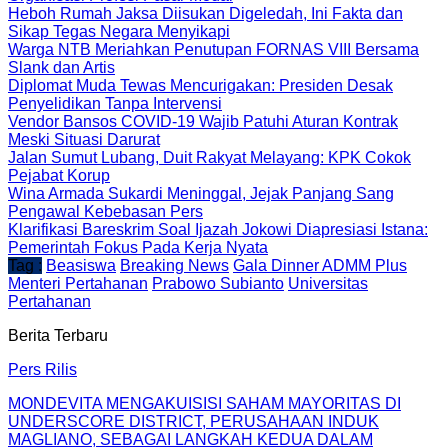
Heboh Rumah Jaksa Diisukan Digeledah, Ini Fakta dan
Sikap Tegas Negara Menyikapi
Warga NTB Meriahkan Penutupan FORNAS VIII Bersama
Slank dan Artis
Diplomat Muda Tewas Mencurigakan: Presiden Desak
Penyelidikan Tanpa Intervensi
Vendor Bansos COVID-19 Wajib Patuhi Aturan Kontrak
Meski Situasi Darurat
Jalan Sumut Lubang, Duit Rakyat Melayang: KPK Cokok
Pejabat Korup
Wina Armada Sukardi Meninggal, Jejak Panjang Sang
Pengawal Kebebasan Pers
Klarifikasi Bareskrim Soal Ijazah Jokowi Diapresiasi Istana:
Pemerintah Fokus Pada Kerja Nyata
Tag :
Beasiswa
Breaking News
Gala Dinner ADMM Plus
Menteri Pertahanan
Prabowo Subianto
Universitas
Pertahanan
Berita Terbaru
Pers Rilis
MONDEVITA MENGAKUISISI SAHAM MAYORITAS DI
UNDERSCORE DISTRICT, PERUSAHAAN INDUK
MAGLIANO, SEBAGAI LANGKAH KEDUA DALAM