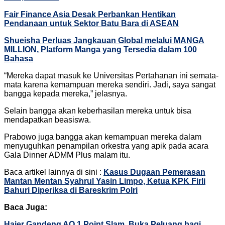
Fair Finance Asia Desak Perbankan Hentikan
Pendanaan untuk Sektor Batu Bara di ASEAN
Shueisha Perluas Jangkauan Global melalui MANGA
MILLION, Platform Manga yang Tersedia dalam 100
Bahasa
“Mereka dapat masuk ke Universitas Pertahanan ini semata-
mata karena kemampuan mereka sendiri. Jadi, saya sangat
bangga kepada mereka,” jelasnya.
Selain bangga akan keberhasilan mereka untuk bisa
mendapatkan beasiswa.
Prabowo juga bangga akan kemampuan mereka dalam
menyuguhkan penampilan orkestra yang apik pada acara
Gala Dinner ADMM Plus malam itu.
Baca artikel lainnya di sini :
Kasus Dugaan Pemerasan
Mantan Mentan Syahrul Yasin Limpo, Ketua KPK Firli
Bahuri Diperiksa di Bareskrim Polri
Baca Juga:
Haier Gandeng AO 1 Point Slam, Buka Peluang bagi