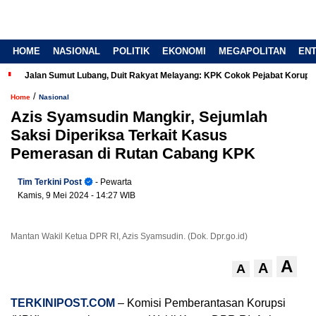
HOME
NASIONAL
POLITIK
EKONOMI
MEGAPOLITAN
EN
Jalan Sumut Lubang, Duit Rakyat Melayang: KPK Cokok Pejabat Korup
/
Home
Nasional
Azis Syamsudin Mangkir, Sejumlah
Saksi Diperiksa Terkait Kasus
Pemerasan di Rutan Cabang KPK
Tim Terkini Post
- Pewarta
Kamis, 9 Mei 2024
- 14:27 WIB
Mantan Wakil Ketua DPR RI, Azis Syamsudin. (Dok. Dpr.go.id)
A
A
A
TERKINIPOST.COM
– Komisi Pemberantasan Korupsi